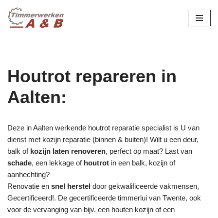
maatwerk in hout:
nieuw, renovatie &
Ga
naar
restauratie.
de
inhoud
Houtrot repareren in
Aalten:
Deze in Aalten werkende houtrot reparatie specialist is U van
dienst met kozijn reparatie (binnen & buiten)! Wilt u een deur,
balk of
kozijn laten renoveren
, perfect op maat? Last van
schade
, een lekkage of
houtrot
in een balk, kozijn of
aanhechting?
Renovatie en
snel herstel
door gekwalificeerde vakmensen,
Gecertificeerd!. De gecertificeerde timmerlui van Twente, ook
voor de vervanging van bijv. een houten kozijn of een