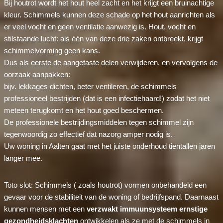
Bij houtrot wordt het hout heel zacht en het krijgt een bruinachtige
kleur. Schimmels kunnen deze schade op het hout aanrichten als
er veel vocht en geen ventilatie aanwezig is. Hout, vocht en
stilstaande lucht: als één van deze drie zaken ontbreekt, krijgt
schimmelvorming geen kans.
Dus als eerste de aangetaste delen verwijderen, en vervolgens de
oorzaak aanpakken:
bijv. lekkages dichten, beter ventileren, de schimmels
professioneel bestrijden (dat is een infectiehaard!) zodat het niet
meteen terugkomt en het hout goed beschermen.
De professionele bestrijdingsmiddelen tegen schimmel zijn
tegenwoordig zo effectief dat nazorg amper nodig is.
Uw woning in Aalten gaat met het juiste onderhoud tientallen jaren
langer mee.
Toto slot: Schimmels ( zoals houtrot) vormen onbehandeld een
gevaar voor de stabiliteit van de woning of bedrijfspand. Daarnaast
kunnen mensen met een
verzwakt immuunsysteem ernstige
gezondheidsklachten
ontwikkelen als ze met de schimmels in