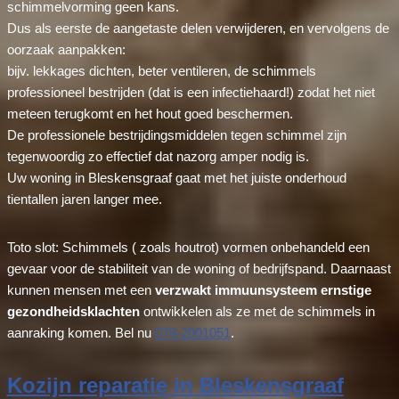
schimmelvorming geen kans.
Dus als eerste de aangetaste delen verwijderen, en vervolgens de
oorzaak aanpakken:
bijv. lekkages dichten, beter ventileren, de schimmels
professioneel bestrijden (dat is een infectiehaard!) zodat het niet
meteen terugkomt en het hout goed beschermen.
De professionele bestrijdingsmiddelen tegen schimmel zijn
tegenwoordig zo effectief dat nazorg amper nodig is.
Uw woning in Bleskensgraaf gaat met het juiste onderhoud
tientallen jaren langer mee.
Toto slot: Schimmels ( zoals houtrot) vormen onbehandeld een
gevaar voor de stabiliteit van de woning of bedrijfspand. Daarnaast
kunnen mensen met een
verzwakt immuunsysteem ernstige
gezondheidsklachten
ontwikkelen als ze met de schimmels in
aanraking komen. Bel nu
078-2001051
.
Kozijn reparatie in Bleskensgraaf