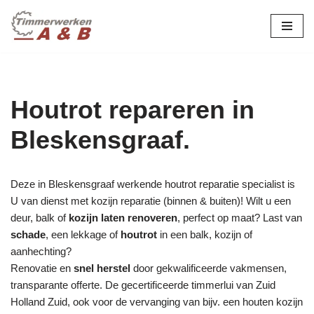
maatwerk in hout:
nieuw, renovatie &
Ga
naar
restauratie.
de
inhoud
Houtrot repareren in
Bleskensgraaf.
Deze in Bleskensgraaf werkende houtrot reparatie specialist is
U van dienst met kozijn reparatie (binnen & buiten)! Wilt u een
deur, balk of
kozijn laten renoveren
, perfect op maat? Last van
schade
, een lekkage of
houtrot
in een balk, kozijn of
aanhechting?
Renovatie en
snel herstel
door gekwalificeerde vakmensen,
transparante offerte. De gecertificeerde timmerlui van Zuid
Holland Zuid, ook voor de vervanging van bijv. een houten kozijn