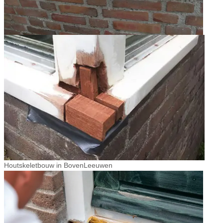
Houtskeletbouw in BovenLeeuwen