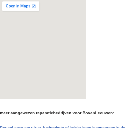
meer aangewezen reparatiebedrijven voor BovenLeeuwen:
BovenLeeuwen: vijver, kruipruimte of kelder laten leegpompen in de