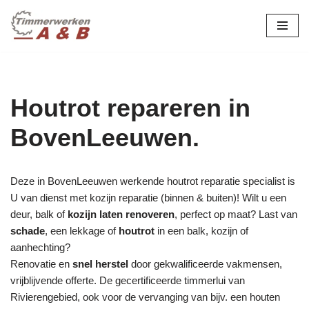
maatwerk in hout:
nieuw, renovatie &
Ga
naar
restauratie.
de
inhoud
Houtrot repareren in
BovenLeeuwen.
Deze in BovenLeeuwen werkende houtrot reparatie specialist is
U van dienst met kozijn reparatie (binnen & buiten)! Wilt u een
deur, balk of
kozijn laten renoveren
, perfect op maat? Last van
schade
, een lekkage of
houtrot
in een balk, kozijn of
aanhechting?
Renovatie en
snel herstel
door gekwalificeerde vakmensen,
vrijblijvende offerte. De gecertificeerde timmerlui van
Rivierengebied, ook voor de vervanging van bijv. een houten