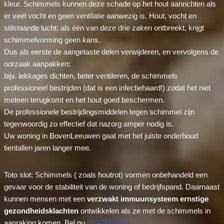
kleur. Schimmels kunnen deze schade op het hout aanrichten als
er veel vocht en geen ventilatie aanwezig is. Hout, vocht en
stilstaande lucht: als één van deze drie zaken ontbreekt, krijgt
schimmelvorming geen kans.
Dus als eerste de aangetaste delen verwijderen, en vervolgens de
oorzaak aanpakken:
bijv. lekkages dichten, beter ventileren, de schimmels
professioneel bestrijden (dat is een infectiehaard!) zodat het niet
meteen terugkomt en het hout goed beschermen.
De professionele bestrijdingsmiddelen tegen schimmel zijn
tegenwoordig zo effectief dat nazorg amper nodig is.
Uw woning in BovenLeeuwen gaat met het juiste onderhoud
tientallen jaren langer mee.
Toto slot: Schimmels ( zoals houtrot) vormen onbehandeld een
gevaar voor de stabiliteit van de woning of bedrijfspand. Daarnaast
kunnen mensen met een
verzwakt immuunsysteem ernstige
gezondheidsklachten
ontwikkelen als ze met de schimmels in
aanraking komen. Bel nu
073-2001048
.