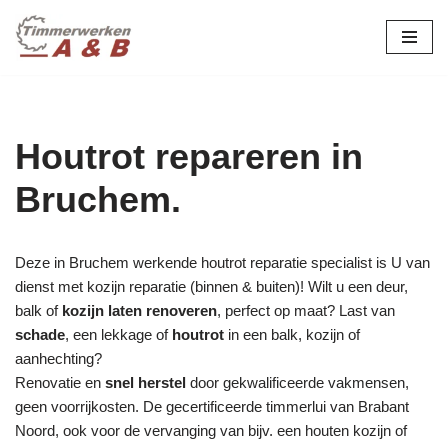
maatwerk in hout:
nieuw, renovatie &
Ga
naar
restauratie.
de
inhoud
Houtrot repareren in
Bruchem.
Deze in Bruchem werkende houtrot reparatie specialist is U van
dienst met kozijn reparatie (binnen & buiten)! Wilt u een deur,
balk of
kozijn laten renoveren
, perfect op maat? Last van
schade
, een lekkage of
houtrot
in een balk, kozijn of
aanhechting?
Renovatie en
snel herstel
door gekwalificeerde vakmensen,
geen voorrijkosten. De gecertificeerde timmerlui van Brabant
Noord, ook voor de vervanging van bijv. een houten kozijn of