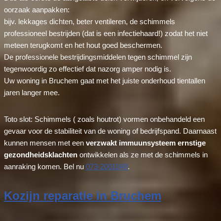
oorzaak aanpakken:
bijv. lekkages dichten, beter ventileren, de schimmels
professioneel bestrijden (dat is een infectiehaard!) zodat het niet
meteen terugkomt en het hout goed beschermen.
De professionele bestrijdingsmiddelen tegen schimmel zijn
tegenwoordig zo effectief dat nazorg amper nodig is.
Uw woning in Bruchem gaat met het juiste onderhoud tientallen
jaren langer mee.
Toto slot: Schimmels ( zoals houtrot) vormen onbehandeld een
gevaar voor de stabiliteit van de woning of bedrijfspand. Daarnaast
kunnen mensen met een
verzwakt immuunsysteem ernstige
gezondheidsklachten
ontwikkelen als ze met de schimmels in
aanraking komen. Bel nu
073-2001048
.
Kozijn reparatie in Bruchem