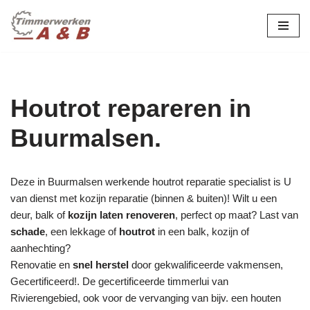
maatwerk in hout:
nieuw, renovatie &
Ga
naar
restauratie.
de
inhoud
Houtrot repareren in
Buurmalsen.
Deze in Buurmalsen werkende houtrot reparatie specialist is U
van dienst met kozijn reparatie (binnen & buiten)! Wilt u een
deur, balk of
kozijn laten renoveren
, perfect op maat? Last van
schade
, een lekkage of
houtrot
in een balk, kozijn of
aanhechting?
Renovatie en
snel herstel
door gekwalificeerde vakmensen,
Gecertificeerd!. De gecertificeerde timmerlui van
Rivierengebied, ook voor de vervanging van bijv. een houten