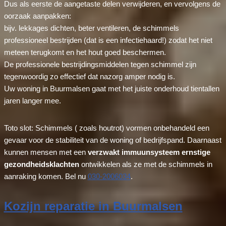
Dus als eerste de aangetaste delen verwijderen, en vervolgens de
oorzaak aanpakken:
bijv. lekkages dichten, beter ventileren, de schimmels
professioneel bestrijden (dat is een infectiehaard!) zodat het niet
meteen terugkomt en het hout goed beschermen.
De professionele bestrijdingsmiddelen tegen schimmel zijn
tegenwoordig zo effectief dat nazorg amper nodig is.
Uw woning in Buurmalsen gaat met het juiste onderhoud tientallen
jaren langer mee.
Toto slot: Schimmels ( zoals houtrot) vormen onbehandeld een
gevaar voor de stabiliteit van de woning of bedrijfspand. Daarnaast
kunnen mensen met een
verzwakt immuunsysteem ernstige
gezondheidsklachten
ontwikkelen als ze met de schimmels in
aanraking komen. Bel nu
030-2006034
.
Kozijn reparatie in Buurmalsen