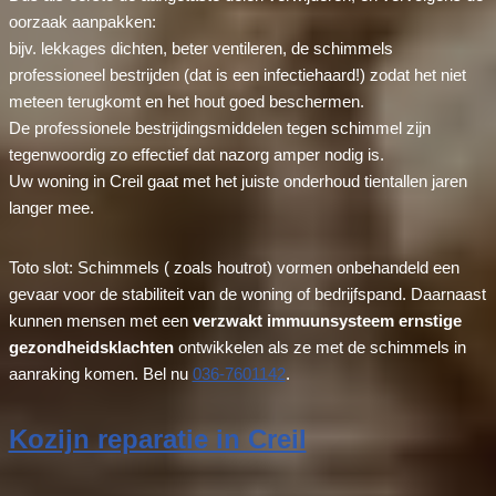
oorzaak aanpakken:
bijv. lekkages dichten, beter ventileren, de schimmels
professioneel bestrijden (dat is een infectiehaard!) zodat het niet
meteen terugkomt en het hout goed beschermen.
De professionele bestrijdingsmiddelen tegen schimmel zijn
tegenwoordig zo effectief dat nazorg amper nodig is.
Uw woning in Creil gaat met het juiste onderhoud tientallen jaren
langer mee.
Toto slot: Schimmels ( zoals houtrot) vormen onbehandeld een
gevaar voor de stabiliteit van de woning of bedrijfspand. Daarnaast
kunnen mensen met een
verzwakt immuunsysteem ernstige
gezondheidsklachten
ontwikkelen als ze met de schimmels in
aanraking komen. Bel nu
036-7601142
.
Kozijn reparatie in Creil