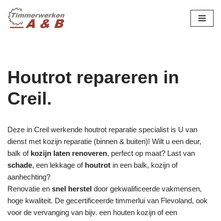
maatwerk in hout:
nieuw, renovatie &
Ga
naar
restauratie.
de
inhoud
Houtrot repareren in
Creil.
Deze in Creil werkende houtrot reparatie specialist is U van
dienst met kozijn reparatie (binnen & buiten)! Wilt u een deur,
balk of
kozijn laten renoveren
, perfect op maat? Last van
schade
, een lekkage of
houtrot
in een balk, kozijn of
aanhechting?
Renovatie en
snel herstel
door gekwalificeerde vakmensen,
hoge kwaliteit. De gecertificeerde timmerlui van Flevoland, ook
voor de vervanging van bijv. een houten kozijn of een