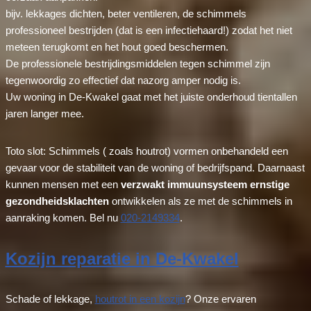
bijv. lekkages dichten, beter ventileren, de schimmels
professioneel bestrijden (dat is een infectiehaard!) zodat het niet
meteen terugkomt en het hout goed beschermen.
De professionele bestrijdingsmiddelen tegen schimmel zijn
tegenwoordig zo effectief dat nazorg amper nodig is.
Uw woning in De-Kwakel gaat met het juiste onderhoud tientallen
jaren langer mee.
Toto slot: Schimmels ( zoals houtrot) vormen onbehandeld een
gevaar voor de stabiliteit van de woning of bedrijfspand. Daarnaast
kunnen mensen met een
verzwakt immuunsysteem ernstige
gezondheidsklachten
ontwikkelen als ze met de schimmels in
aanraking komen. Bel nu
020-2149334
.
Kozijn reparatie in De-Kwakel
Schade of lekkage,
houtrot in een kozijn
? Onze ervaren