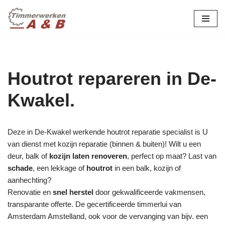
maatwerk in hout:
nieuw, renovatie &
Ga
naar
restauratie.
de
inhoud
Houtrot repareren in De-
Kwakel.
Deze in De-Kwakel werkende houtrot reparatie specialist is U
van dienst met kozijn reparatie (binnen & buiten)! Wilt u een
deur, balk of
kozijn laten renoveren
, perfect op maat? Last van
schade
, een lekkage of
houtrot
in een balk, kozijn of
aanhechting?
Renovatie en
snel herstel
door gekwalificeerde vakmensen,
transparante offerte. De gecertificeerde timmerlui van
Amsterdam Amstelland, ook voor de vervanging van bijv. een