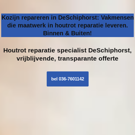
Kozijn repareren in DeSchiphorst: Vakmensen
die maatwerk in houtrot reparatie leveren.
Binnen & Buiten!
Houtrot reparatie specialist
DeSchiphorst,
vrijblijvende, transparante offerte
bel 036-7601142