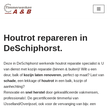
maatwerk in hout:
nieuw, renovatie &
Ga
naar
restauratie.
de
inhoud
Houtrot repareren in
DeSchiphorst.
Deze in DeSchiphorst werkende houtrot reparatie specialist is U
van dienst met kozijn reparatie (binnen & buiten)! Wilt u een
deur, balk of
kozijn laten renoveren
, perfect op maat? Last van
schade
, een lekkage of
houtrot
in een balk, kozijn of
aanhechting?
Renovatie en
snel herstel
door gekwalificeerde vakmensen,
professionals!. De gecertificeerde timmerlui van
IJsselland/Overijssel, ook voor de vervanging van bijv. een