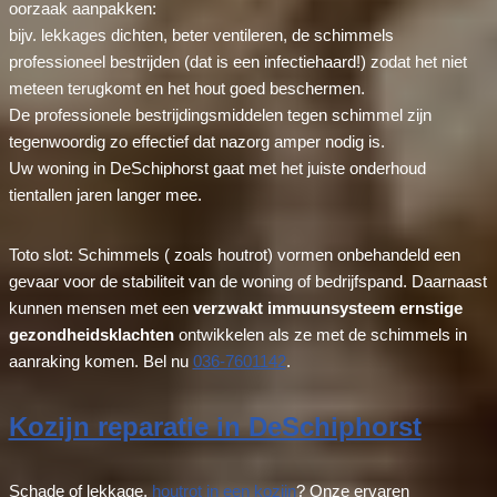
oorzaak aanpakken:
bijv. lekkages dichten, beter ventileren, de schimmels
professioneel bestrijden (dat is een infectiehaard!) zodat het niet
meteen terugkomt en het hout goed beschermen.
De professionele bestrijdingsmiddelen tegen schimmel zijn
tegenwoordig zo effectief dat nazorg amper nodig is.
Uw woning in DeSchiphorst gaat met het juiste onderhoud
tientallen jaren langer mee.
Toto slot: Schimmels ( zoals houtrot) vormen onbehandeld een
gevaar voor de stabiliteit van de woning of bedrijfspand. Daarnaast
kunnen mensen met een
verzwakt immuunsysteem ernstige
gezondheidsklachten
ontwikkelen als ze met de schimmels in
aanraking komen. Bel nu
036-7601142
.
Kozijn reparatie in DeSchiphorst
Schade of lekkage,
houtrot in een kozijn
? Onze ervaren