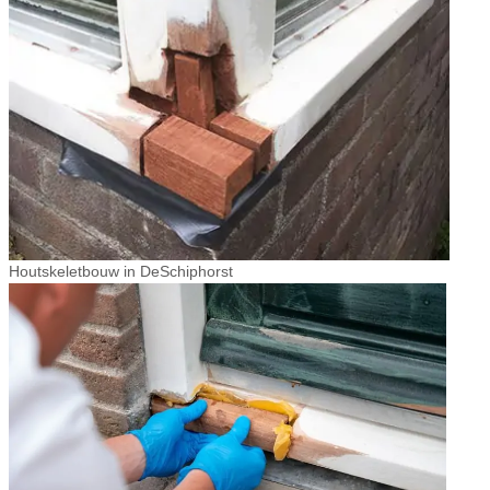
Houtskeletbouw in DeSchiphorst