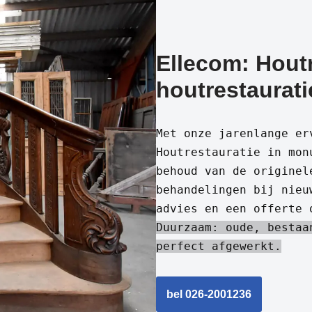
Ellecom: Houtr
houtrestaurati
Met onze jarenlange er
Houtrestauratie in mon
behoud van de originel
behandelingen bij nieu
advies en een offerte 
Duurzaam: oude, bestaa
perfect afgewerkt.
bel 026-2001236