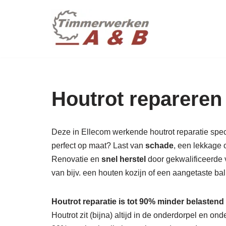
maatwer
Ga
naar
de
inhoud
Houtrot repareren
Deze in Ellecom werkende houtrot reparatie specia
perfect op maat? Last van
schade
, een lekkage 
Renovatie en
snel herstel
door gekwalificeerde v
van bijv. een houten kozijn of een aangetaste b
Houtrot reparatie is tot 90% minder belastend
Houtrot zit (bijna) altijd in de onderdorpel en o