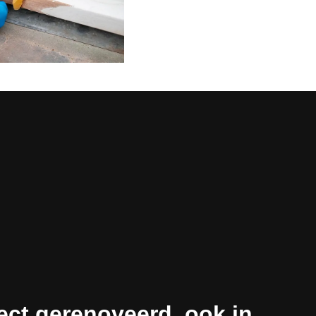
ect gerenoveerd, ook in