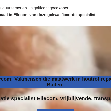
 is duurzamer en…significant goedkoper.
 maat in Ellecom van deze gekwalificeerde specialist.
lecom: Vakmensen die maatwerk in houtrot repa
Buiten!
atie specialist
Ellecom, vrijblijvende, transp