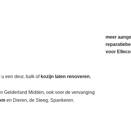
auratie.
meer aang
reparatiebe
voor Ellec
 u een deur, balk of
kozijn laten renoveren
,
van Gelderland Midden, ook voor de vervanging
om
en Dieren, de Steeg, Spankeren.