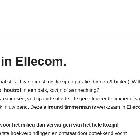
k in hout: nieuw, renovatie & rest
 in Ellecom.
list is U van dienst met kozijn reparatie (binnen & buiten)! Wilt
of
houtrot
in een balk, kozijn of aanhechting?
akmensen, vrijblijvende offerte. De gecertificeerde timmerlui 
alk in uw pand. Deze
allround timmerman
is werkzaam in
Ellec
 voor het milieu dan vervangen van het hele kozijn!
nderste hoekverbindingen en ontstaat door optrekkend vocht.