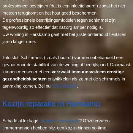
professioneel bestrijden (dat is een infectiehaard!) zodat het niet
meteen terugkomt en het hout goed beschermen.
De professionele bestrijdingsmiddelen tegen schimmel zijn
tegenwoordig zo effectief dat nazorg amper nodig is.
Uw woning in Harskamp gaat met het juiste onderhoud tientallen
jaren langer mee.
Toto slot: Schimmels ( zoals houtrot) vormen onbehandeld een
gevaar voor de stabiliteit van de woning of bedrijfspand. Daarnaast
kunnen mensen met een
verzwakt immuunsysteem ernstige
gezondheidsklachten
ontwikkelen als ze met de schimmels in
aanraking komen. Bel nu
026-2001236
.
Kozijn reparatie in Harskamp
Schade of lekkage,
houtrot in een kozijn
? Onze ervaren
timmermannen hebben bijv. een kozijn binnen no-time