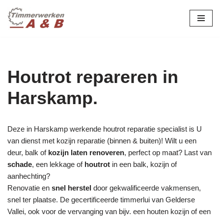
maatwerk in hout:
nieuw, renovatie &
Ga
naar
restauratie.
de
inhoud
Houtrot repareren in
Harskamp.
Deze in Harskamp werkende houtrot reparatie specialist is U
van dienst met kozijn reparatie (binnen & buiten)! Wilt u een
deur, balk of
kozijn laten renoveren
, perfect op maat? Last van
schade
, een lekkage of
houtrot
in een balk, kozijn of
aanhechting?
Renovatie en
snel herstel
door gekwalificeerde vakmensen,
snel ter plaatse. De gecertificeerde timmerlui van Gelderse
Vallei, ook voor de vervanging van bijv. een houten kozijn of een