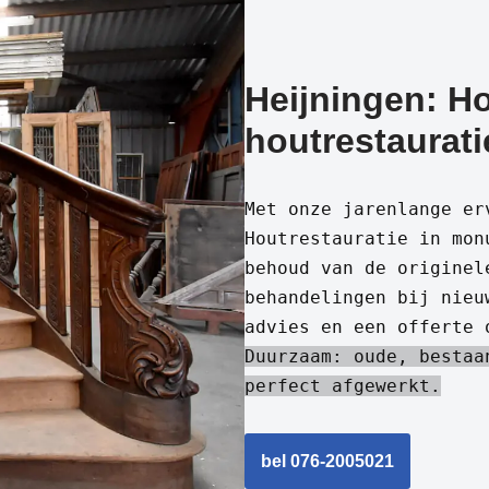
Heijningen: Ho
houtrestaurati
Met onze jarenlange er
Houtrestauratie in mon
behoud van de originel
behandelingen bij nieu
advies en een offerte 
Duurzaam: oude, bestaa
perfect afgewerkt.
bel 076-2005021