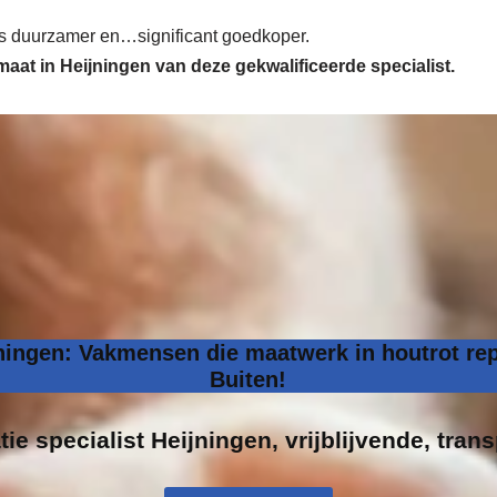
 is duurzamer en…significant goedkoper.
 maat in Heijningen van deze gekwalificeerde specialist.
jningen: Vakmensen die maatwerk in houtrot rep
Buiten!
tie specialist
Heijningen, vrijblijvende, trans