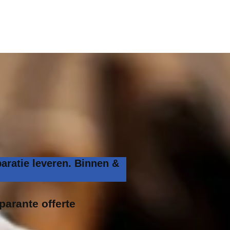
aratie leveren. Binnen &
parante offerte