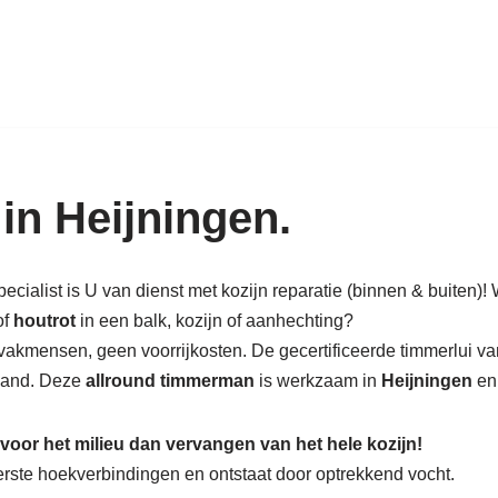
k in hout: nieuw, renovatie & rest
in Heijningen.
cialist is U van dienst met kozijn reparatie (binnen & buiten)! W
of
houtrot
in een balk, kozijn of aanhechting?
vakmensen, geen voorrijkosten. De gecertificeerde timmerlui va
 pand. Deze
allround timmerman
is werkzaam in
Heijningen
en 
 voor het milieu dan vervangen van het hele kozijn!
nderste hoekverbindingen en ontstaat door optrekkend vocht.