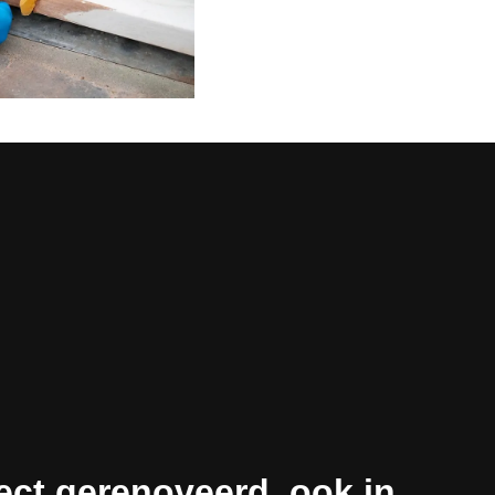
ect gerenoveerd, ook in