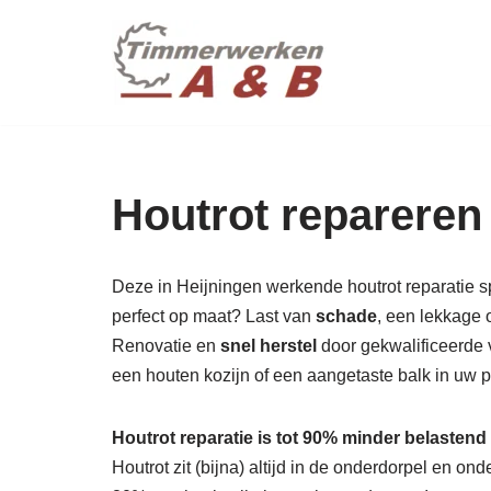
maatwer
Ga
naar
de
inhoud
Houtrot repareren 
Deze in Heijningen werkende houtrot reparatie spe
perfect op maat? Last van
schade
, een lekkage 
Renovatie en
snel herstel
door gekwalificeerde 
een houten kozijn of een aangetaste balk in uw
Houtrot reparatie is tot 90% minder belastend
Houtrot zit (bijna) altijd in de onderdorpel en o