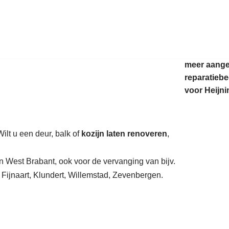
auratie.
meer aang
reparatiebe
voor Heijni
ilt u een deur, balk of
kozijn laten renoveren
,
n West Brabant, ook voor de vervanging van bijv.
Fijnaart, Klundert, Willemstad, Zevenbergen.