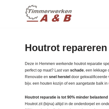
maatwer
Ga
naar
de
inhoud
Houtrot reparere
Deze in Hemmen werkende houtrot reparatie specia
perfect op maat? Last van
schade
, een lekkage 
Renovatie en
snel herstel
door gekwalificeerde 
bijv. een houten kozijn of een aangetaste balk 
Houtrot reparatie is tot 90% minder belastend
Houtrot zit (bijna) altijd in de onderdorpel en o