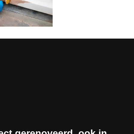
ect gerenoveerd, ook in