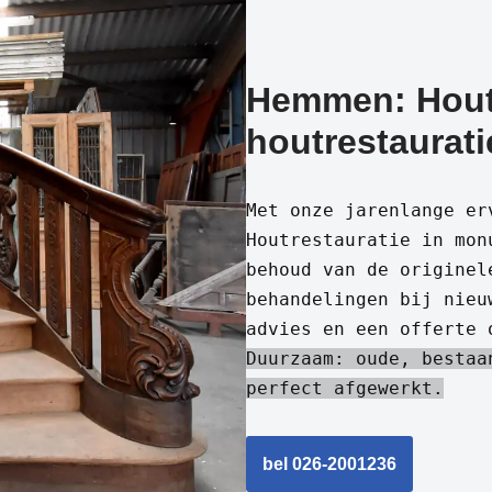
Hemmen: Houtr
houtrestaurati
Met onze jarenlange er
Houtrestauratie in mon
behoud van de originel
behandelingen bij nieu
advies en een offerte 
Duurzaam: oude, bestaa
perfect afgewerkt.
bel 026-2001236