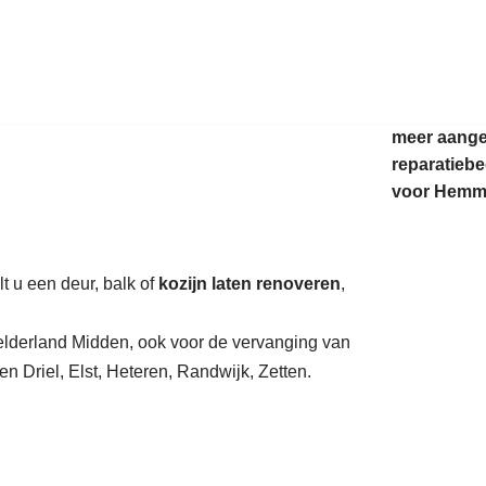
auratie.
meer aang
reparatiebe
voor Hemm
t u een deur, balk of
kozijn laten renoveren
,
Gelderland Midden, ook voor de vervanging van
en Driel, Elst, Heteren, Randwijk, Zetten.