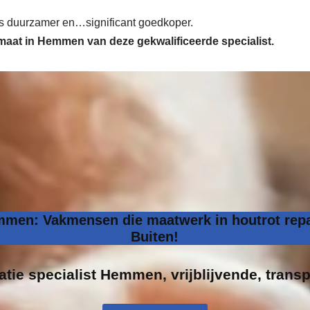
 is duurzamer en…significant goedkoper.
p maat in Hemmen van deze gekwalificeerde specialist.
mmen: Vakmensen die maatwerk in houtrot repa
Buiten!
atie specialist
Hemmen, vrijblijvende, transp