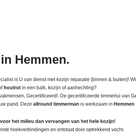
k in hout: nieuw, renovatie & rest
n in Hemmen.
list is U van dienst met kozijn reparatie (binnen & buiten)! Wil
of
houtrot
in een balk, kozijn of aanhechting?
vakmensen, Gecertificeerd!. De gecertificeerde timmerlui van 
in uw pand. Deze
allround timmerman
is werkzaam in
Hemmen
 voor het milieu dan vervangen van het hele kozijn!
nderste hoekverbindingen en ontstaat door optrekkend vocht.