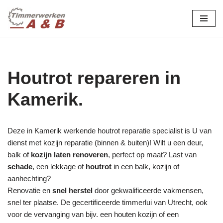
maatwerk in hout:
nieuw, renovatie &
Ga
naar
restauratie.
de
inhoud
Houtrot repareren in
Kamerik.
Deze in Kamerik werkende houtrot reparatie specialist is U van
dienst met kozijn reparatie (binnen & buiten)! Wilt u een deur,
balk of
kozijn laten renoveren
, perfect op maat? Last van
schade
, een lekkage of
houtrot
in een balk, kozijn of
aanhechting?
Renovatie en
snel herstel
door gekwalificeerde vakmensen,
snel ter plaatse. De gecertificeerde timmerlui van Utrecht, ook
voor de vervanging van bijv. een houten kozijn of een