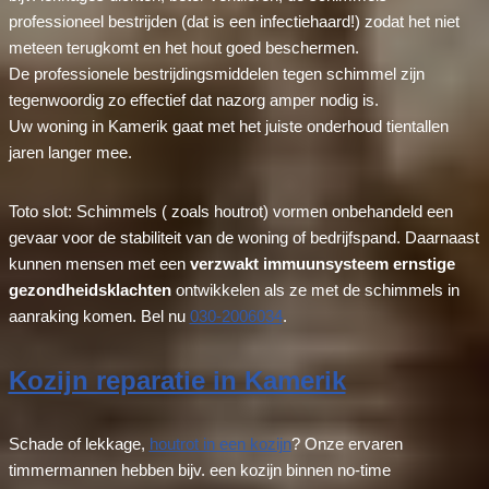
professioneel bestrijden (dat is een infectiehaard!) zodat het niet
meteen terugkomt en het hout goed beschermen.
De professionele bestrijdingsmiddelen tegen schimmel zijn
tegenwoordig zo effectief dat nazorg amper nodig is.
Uw woning in Kamerik gaat met het juiste onderhoud tientallen
jaren langer mee.
Toto slot: Schimmels ( zoals houtrot) vormen onbehandeld een
gevaar voor de stabiliteit van de woning of bedrijfspand. Daarnaast
kunnen mensen met een
verzwakt immuunsysteem ernstige
gezondheidsklachten
ontwikkelen als ze met de schimmels in
aanraking komen. Bel nu
030-2006034
.
Kozijn reparatie in Kamerik
Schade of lekkage,
houtrot in een kozijn
? Onze ervaren
timmermannen hebben bijv. een kozijn binnen no-time