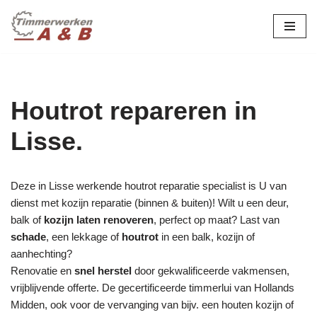
maatwerk in hout:
nieuw, renovatie &
Ga
naar
restauratie.
de
inhoud
Houtrot repareren in
Lisse.
Deze in Lisse werkende houtrot reparatie specialist is U van
dienst met kozijn reparatie (binnen & buiten)! Wilt u een deur,
balk of
kozijn laten renoveren
, perfect op maat? Last van
schade
, een lekkage of
houtrot
in een balk, kozijn of
aanhechting?
Renovatie en
snel herstel
door gekwalificeerde vakmensen,
vrijblijvende offerte. De gecertificeerde timmerlui van Hollands
Midden, ook voor de vervanging van bijv. een houten kozijn of