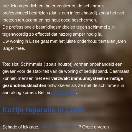
bijv. lekkages dichten, beter ventileren, de schimmels
professioneel bestrijden (dat is een infectiehaard!) zodat het niet
meteen terugkomt en het hout goed beschermen.
De professionele bestrijdingsmiddelen tegen schimmel zijn
tegenwoordig zo effectief dat nazorg amper nodig is.
Uw woning in Lisse gaat met het juiste onderhoud tientallen jaren
langer mee.
Toto slot: Schimmels ( zoals houtrot) vormen onbehandeld een
gevaar voor de stabiliteit van de woning of bedrijfspand. Daarnaast
kunnen mensen met een
verzwakt immuunsysteem ernstige
gezondheidsklachten
ontwikkelen als ze met de schimmels in
aanraking komen. Bel nu
071-2001185
.
Kozijn reparatie in Lisse
Schade of lekkage,
houtrot in een kozijn
? Onze ervaren