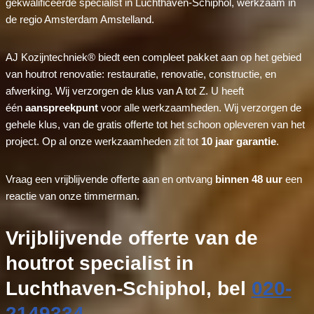
gekwalificeerde specialist in Luchthaven-Schiphol, werkzaam in
de regio Amsterdam Amstelland.
AJ Kozijntechniek® biedt een compleet pakket aan op het gebied
van houtrot renovatie: restauratie, renovatie, constructie, en
afwerking. Wij verzorgen de klus van A tot Z. U heeft
één
aanspreekpunt
voor alle werkzaamheden. Wij verzorgen de
gehele klus, van de gratis offerte tot het schoon opleveren van het
project. Op al onze werkzaamheden zit tot
10 jaar garantie
.
Vraag een vrijblijvende offerte aan en ontvang
binnen 48 uur
een
reactie van onze timmerman.
Vrijblijvende offerte van de
houtrot specialist in
Luchthaven-Schiphol, bel
020-
2149334