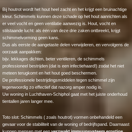
Bij houtrot wordt het hout heel zacht en het krijgt een bruinachtige
kleur. Schimmels kunnen deze schade op het hout aanrichten als
er veel vocht en geen ventilatie aanwezig is. Hout, vocht en
stilstaande lucht: als één van deze drie zaken ontbreekt, krijgt
schimmelvorming geen kans.
Dus als eerste de aangetaste delen verwijderen, en vervolgens de
oorzaak aanpakken:
bijv. lekkages dichten, beter ventileren, de schimmels
professioneel bestrijden (dat is een infectiehaard!) zodat het niet
meteen terugkomt en het hout goed beschermen.
De professionele bestrijdingsmiddelen tegen schimmel zijn
tegenwoordig zo effectief dat nazorg amper nodig is.
Uw woning in Luchthaven-Schiphol gaat met het juiste onderhoud
tientallen jaren langer mee.
Toto slot: Schimmels ( zoals houtrot) vormen onbehandeld een
gevaar voor de stabiliteit van de woning of bedrijfspand. Daarnaast
kunnen mensen met een
verzwakt immuunsysteem ernstige