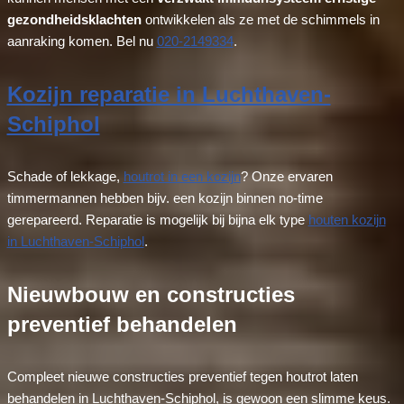
gezondheidsklachten
ontwikkelen als ze met de schimmels in
aanraking komen. Bel nu
020-2149334
.
Kozijn reparatie in Luchthaven-
Schiphol
Schade of lekkage,
houtrot in een kozijn
? Onze ervaren
timmermannen hebben bijv. een kozijn binnen no-time
gerepareerd. Reparatie is mogelijk bij bijna elk type
houten kozijn
in Luchthaven-Schiphol
.
Nieuwbouw en constructies
preventief behandelen
Compleet nieuwe constructies preventief tegen houtrot laten
behandelen in Luchthaven-Schiphol, is gewoon een slimme keus.