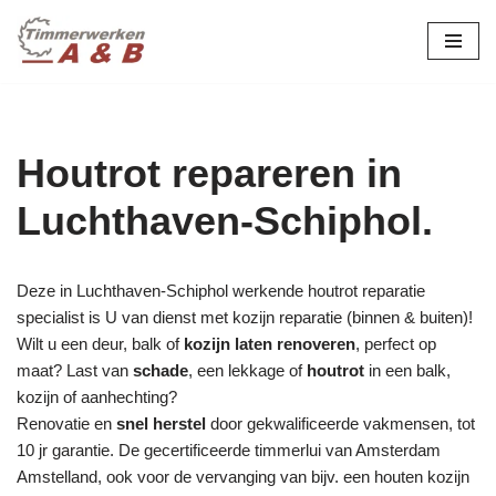
maatwerk in hout:
nieuw, renovatie &
Ga
naar
restauratie.
de
inhoud
Houtrot repareren in
Luchthaven-Schiphol.
Deze in Luchthaven-Schiphol werkende houtrot reparatie
specialist is U van dienst met kozijn reparatie (binnen & buiten)!
Wilt u een deur, balk of
kozijn laten renoveren
, perfect op
maat? Last van
schade
, een lekkage of
houtrot
in een balk,
kozijn of aanhechting?
Renovatie en
snel herstel
door gekwalificeerde vakmensen, tot
10 jr garantie. De gecertificeerde timmerlui van Amsterdam
Amstelland, ook voor de vervanging van bijv. een houten kozijn