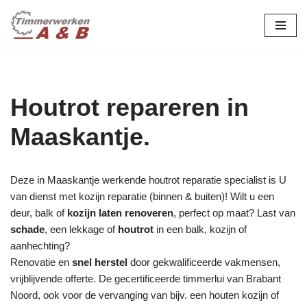
maatwerk in hout:
nieuw, renovatie &
Ga
naar
restauratie.
de
inhoud
Houtrot repareren in
Maaskantje.
Deze in Maaskantje werkende houtrot reparatie specialist is U
van dienst met kozijn reparatie (binnen & buiten)! Wilt u een
deur, balk of
kozijn laten renoveren
, perfect op maat? Last van
schade
, een lekkage of
houtrot
in een balk, kozijn of
aanhechting?
Renovatie en
snel herstel
door gekwalificeerde vakmensen,
vrijblijvende offerte. De gecertificeerde timmerlui van Brabant
Noord, ook voor de vervanging van bijv. een houten kozijn of