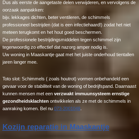
Dus als eerste de aangetaste delen verwijderen, en vervolgens de
oorzaak aanpakken:
bijv. lekkages dichten, beter ventileren, de schimmels
professioneel bestrijden (dat is een infectiehaard!) zodat het niet
meteen terugkomt en het hout goed beschermen.
De professionele bestrijdingsmiddelen tegen schimmel zijn
tegenwoordig zo effectief dat nazorg amper nodig is.
Uw woning in Maaskantje gaat met het juiste onderhoud tientallen
jaren langer mee.
Toto slot: Schimmels ( zoals houtrot) vormen onbehandeld een
gevaar voor de stabiliteit van de woning of bedrijfspand. Daarnaast
kunnen mensen met een
verzwakt immuunsysteem ernstige
gezondheidsklachten
ontwikkelen als ze met de schimmels in
aanraking komen. Bel nu
073-2001048
.
Kozijn reparatie in Maaskantje