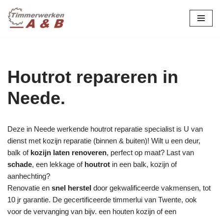
maatwerk in hout:
nieuw, renovatie &
Ga
naar
restauratie.
de
inhoud
Houtrot repareren in
Neede.
Deze in Neede werkende houtrot reparatie specialist is U van
dienst met kozijn reparatie (binnen & buiten)! Wilt u een deur,
balk of
kozijn laten renoveren
, perfect op maat? Last van
schade
, een lekkage of
houtrot
in een balk, kozijn of
aanhechting?
Renovatie en
snel herstel
door gekwalificeerde vakmensen, tot
10 jr garantie. De gecertificeerde timmerlui van Twente, ook
voor de vervanging van bijv. een houten kozijn of een