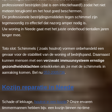
professioneel bestrijden (dat is een infectiehaard!) zodat het niet
meteen terugkomt en het hout goed beschermen.
De professionele bestrijdingsmiddelen tegen schimmel zijn
tegenwoordig zo effectief dat nazorg amper nodig is.
Uw woning in Neede gaat met het juiste onderhoud tientallen jaren
langer mee.
Toto slot: Schimmels ( zoals houtrot) vormen onbehandeld een
gevaar voor de stabiliteit van de woning of bedrijfspand. Daarnaast
kunnen mensen met een
verzwakt immuunsysteem ernstige
gezondheidsklachten
ontwikkelen als ze met de schimmels in
aanraking komen. Bel nu
053-2005736
.
Kozijn reparatie in Neede
Schade of lekkage,
houtrot in een kozijn
? Onze ervaren
timmermannen hebben bijv. een kozijn binnen no-time