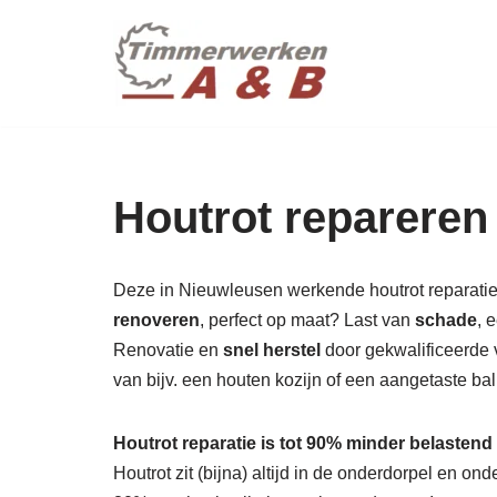
maatwer
Ga
naar
de
inhoud
Houtrot repareren
Deze in Nieuwleusen werkende houtrot reparatie sp
renoveren
, perfect op maat? Last van
schade
, 
Renovatie en
snel herstel
door gekwalificeerde v
van bijv. een houten kozijn of een aangetaste b
Houtrot reparatie is tot 90% minder belastend
Houtrot zit (bijna) altijd in de onderdorpel en o