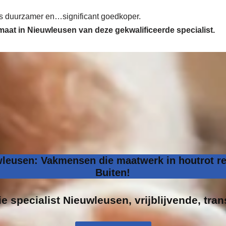
 is duurzamer en…significant goedkoper.
 maat in Nieuwleusen van deze gekwalificeerde specialist.
wleusen: Vakmensen die maatwerk in houtrot re
Buiten!
ie specialist
Nieuwleusen, vrijblijvende, tran