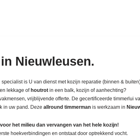
k in hout: nieuw, renovatie & rest
 in Nieuwleusen.
ecialist is U van dienst met kozijn reparatie (binnen & buiten)!
een lekkage of
houtrot
in een balk, kozijn of aanhechting?
akmensen, vrijblijvende offerte. De gecertificeerde timmerlui v
alk in uw pand. Deze
allround timmerman
is werkzaam in
Nieuw
 voor het milieu dan vervangen van het hele kozijn!
nderste hoekverbindingen en ontstaat door optrekkend vocht.