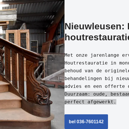
Nieuwleusen: 
houtrestaurati
Met onze jarenlange er
Houtrestauratie in mon
behoud van de originel
behandelingen bij nieu
advies en een offerte 
Duurzaam: oude, bestaa
perfect afgewerkt.
bel 036-7601142