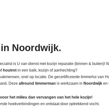
k in hout: nieuw, renovatie & rest
 in Noordwijk.
ialist is U van dienst met kozijn reparatie (binnen & buiten)! Wi
of
houtrot
in een balk, kozijn of aanhechting?
vakmensen, snel op locatie. De gecertificeerde timmerlui van H
 pand. Deze
allround timmerman
is werkzaam in
Noordwijk
en 
 voor het milieu dan vervangen van het hele kozijn!
nderste hoekverbindingen en ontstaat door optrekkend vocht.