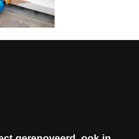
ect gerenoveerd, ook in