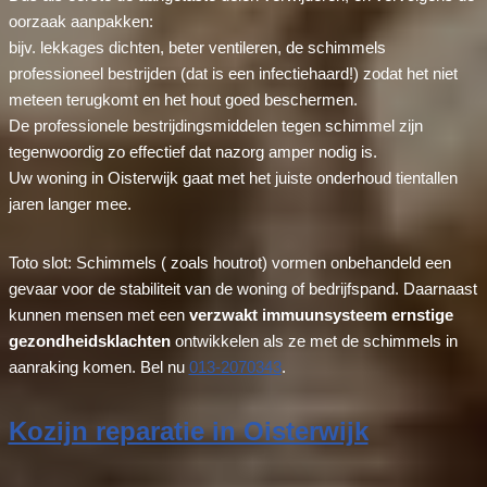
oorzaak aanpakken:
bijv. lekkages dichten, beter ventileren, de schimmels
professioneel bestrijden (dat is een infectiehaard!) zodat het niet
meteen terugkomt en het hout goed beschermen.
De professionele bestrijdingsmiddelen tegen schimmel zijn
tegenwoordig zo effectief dat nazorg amper nodig is.
Uw woning in Oisterwijk gaat met het juiste onderhoud tientallen
jaren langer mee.
Toto slot: Schimmels ( zoals houtrot) vormen onbehandeld een
gevaar voor de stabiliteit van de woning of bedrijfspand. Daarnaast
kunnen mensen met een
verzwakt immuunsysteem ernstige
gezondheidsklachten
ontwikkelen als ze met de schimmels in
aanraking komen. Bel nu
013-2070343
.
Kozijn reparatie in Oisterwijk