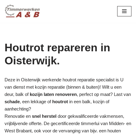
maatwerk in hout:
nieuw, renovatie &
Ga
naar
restauratie.
de
inhoud
Houtrot repareren in
Oisterwijk.
Deze in Oisterwijk werkende houtrot reparatie specialist is U
van dienst met kozijn reparatie (binnen & buiten)! Wilt u een
deur, balk of
kozijn laten renoveren
, perfect op maat? Last van
schade
, een lekkage of
houtrot
in een balk, kozijn of
aanhechting?
Renovatie en
snel herstel
door gekwalificeerde vakmensen,
vrijblijvende offerte. De gecertificeerde timmerlui van Midden- en
West Brabant, ook voor de vervanging van bijv. een houten