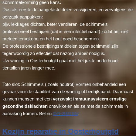
schimmelvorming geen kans.
Dus als eerste de aangetaste delen verwijderen, en vervolgens de
oorzaak aanpakken:
bijv. lekkages dichten, beter ventileren, de schimmels
professioneel bestrijden (dat is een infectiehaard!) zodat het niet
meteen terugkomt en het hout goed beschermen.
De professionele bestrijdingsmiddelen tegen schimmel zijn
tegenwoordig zo effectief dat nazorg amper nodig is.
Uw woning in Oosterhoutgld gaat met het juiste onderhoud
tientallen jaren langer mee.
Toto slot: Schimmels ( zoals houtrot) vormen onbehandeld een
gevaar voor de stabiliteit van de woning of bedrijfspand. Daarnaast
kunnen mensen met een
verzwakt immuunsysteem ernstige
gezondheidsklachten
ontwikkelen als ze met de schimmels in
aanraking komen. Bel nu
024-2001103
.
Kozijn reparatie in Oosterhoutgld