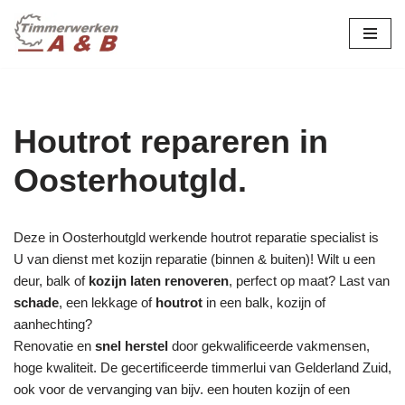
maatwerk in hout:
nieuw, renovatie &
Ga
naar
restauratie.
de
inhoud
Houtrot repareren in
Oosterhoutgld.
Deze in Oosterhoutgld werkende houtrot reparatie specialist is
U van dienst met kozijn reparatie (binnen & buiten)! Wilt u een
deur, balk of
kozijn laten renoveren
, perfect op maat? Last van
schade
, een lekkage of
houtrot
in een balk, kozijn of
aanhechting?
Renovatie en
snel herstel
door gekwalificeerde vakmensen,
hoge kwaliteit. De gecertificeerde timmerlui van Gelderland Zuid,
ook voor de vervanging van bijv. een houten kozijn of een