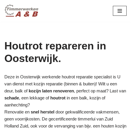
maatwerk in hout:
nieuw, renovatie &
Ga
naar
restauratie.
de
inhoud
Houtrot repareren in
Oosterwijk.
Deze in Oosterwijk werkende houtrot reparatie specialist is U
van dienst met kozijn reparatie (binnen & buiten)! Wilt u een
deur, balk of
kozijn laten renoveren
, perfect op maat? Last van
schade
, een lekkage of
houtrot
in een balk, kozijn of
aanhechting?
Renovatie en
snel herstel
door gekwalificeerde vakmensen,
geen voorrijkosten. De gecertificeerde timmerlui van Zuid
Holland Zuid, ook voor de vervanging van bijv. een houten kozijn