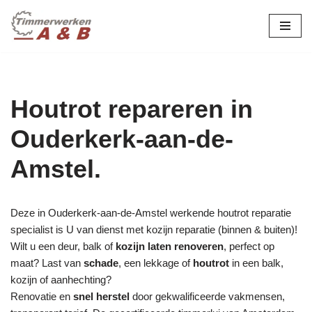
maatwerk in hout:
nieuw, renovatie &
Ga
naar
restauratie.
de
inhoud
Houtrot repareren in
Ouderkerk-aan-de-
Amstel.
Deze in Ouderkerk-aan-de-Amstel werkende houtrot reparatie
specialist is U van dienst met kozijn reparatie (binnen & buiten)!
Wilt u een deur, balk of
kozijn laten renoveren
, perfect op
maat? Last van
schade
, een lekkage of
houtrot
in een balk,
kozijn of aanhechting?
Renovatie en
snel herstel
door gekwalificeerde vakmensen,