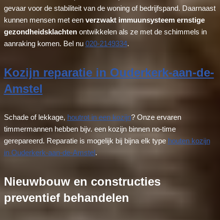
gevaar voor de stabiliteit van de woning of bedrijfspand. Daarnaast
kunnen mensen met een
verzwakt immuunsysteem ernstige
gezondheidsklachten
ontwikkelen als ze met de schimmels in
aanraking komen. Bel nu
020-2149334
.
Kozijn reparatie in Ouderkerk-aan-de-
Amstel
Schade of lekkage,
houtrot in een kozijn
? Onze ervaren
timmermannen hebben bijv. een kozijn binnen no-time
gerepareerd. Reparatie is mogelijk bij bijna elk type
houten kozijn
in Ouderkerk-aan-de-Amstel
.
Nieuwbouw en constructies
preventief behandelen