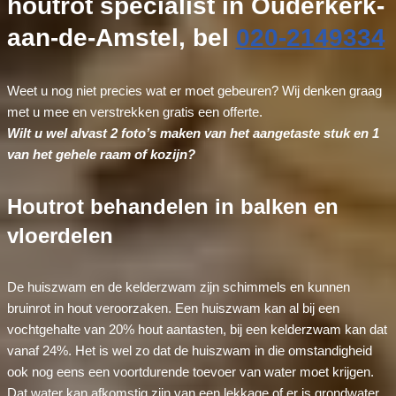
houtrot specialist in Ouderkerk-
aan-de-Amstel, bel
020-2149334
Weet u nog niet precies wat er moet gebeuren? Wij denken graag
met u mee en verstrekken gratis een offerte.
Wilt u wel alvast 2 foto’s maken van het aangetaste stuk en 1
van het gehele raam of kozijn?
Houtrot behandelen in balken en
vloerdelen
De huiszwam en de kelderzwam zijn schimmels en kunnen
bruinrot in hout veroorzaken. Een huiszwam kan al bij een
vochtgehalte van 20% hout aantasten, bij een kelderzwam kan dat
vanaf 24%. Het is wel zo dat de huiszwam in die omstandigheid
ook nog eens een voortdurende toevoer van water moet krijgen.
Dat water kan afkomstig zijn van een lekkage of er is grondwater