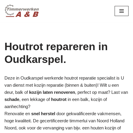
maatwerk in hout:
nieuw, renovatie &
Ga
naar
restauratie.
de
inhoud
Houtrot repareren in
Oudkarspel.
Deze in Oudkarspel werkende houtrot reparatie specialist is U
van dienst met kozijn reparatie (binnen & buiten)! Wilt u een
deur, balk of
kozijn laten renoveren
, perfect op maat? Last van
schade
, een lekkage of
houtrot
in een balk, kozijn of
aanhechting?
Renovatie en
snel herstel
door gekwalificeerde vakmensen,
hoge kwaliteit. De gecertificeerde timmerlui van Noord Holland
Noord, ook voor de vervanging van bijv. een houten kozijn of