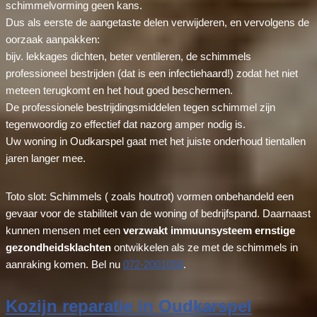
schimmelvorming geen kans.
Dus als eerste de aangetaste delen verwijderen, en vervolgens de
oorzaak aanpakken:
bijv. lekkages dichten, beter ventileren, de schimmels
professioneel bestrijden (dat is een infectiehaard!) zodat het niet
meteen terugkomt en het hout goed beschermen.
De professionele bestrijdingsmiddelen tegen schimmel zijn
tegenwoordig zo effectief dat nazorg amper nodig is.
Uw woning in Oudkarspel gaat met het juiste onderhoud tientallen
jaren langer mee.
Toto slot: Schimmels ( zoals houtrot) vormen onbehandeld een
gevaar voor de stabiliteit van de woning of bedrijfspand. Daarnaast
kunnen mensen met een
verzwakt immuunsysteem ernstige
gezondheidsklachten
ontwikkelen als ze met de schimmels in
aanraking komen. Bel nu
072-2001058
.
Kozijn reparatie in Oudkarspel