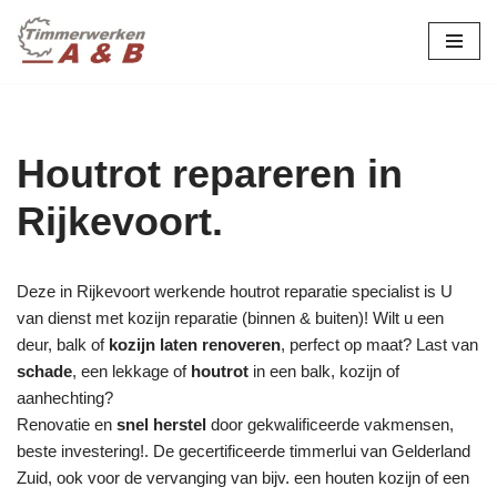
maatwerk in hout:
nieuw, renovatie &
Ga
naar
restauratie.
de
inhoud
Houtrot repareren in
Rijkevoort.
Deze in Rijkevoort werkende houtrot reparatie specialist is U
van dienst met kozijn reparatie (binnen & buiten)! Wilt u een
deur, balk of
kozijn laten renoveren
, perfect op maat? Last van
schade
, een lekkage of
houtrot
in een balk, kozijn of
aanhechting?
Renovatie en
snel herstel
door gekwalificeerde vakmensen,
beste investering!. De gecertificeerde timmerlui van Gelderland
Zuid, ook voor de vervanging van bijv. een houten kozijn of een