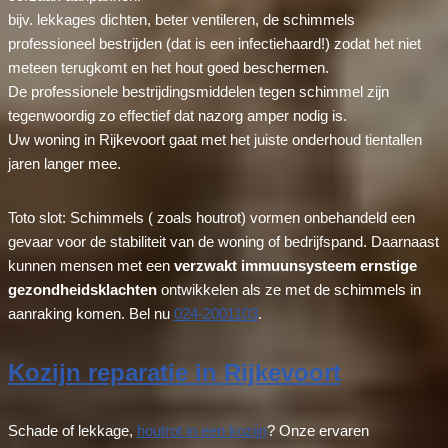
bijv. lekkages dichten, beter ventileren, de schimmels
professioneel bestrijden (dat is een infectiehaard!) zodat het niet
meteen terugkomt en het hout goed beschermen.
De professionele bestrijdingsmiddelen tegen schimmel zijn
tegenwoordig zo effectief dat nazorg amper nodig is.
Uw woning in Rijkevoort gaat met het juiste onderhoud tientallen
jaren langer mee.
Toto slot: Schimmels ( zoals houtrot) vormen onbehandeld een
gevaar voor de stabiliteit van de woning of bedrijfspand. Daarnaast
kunnen mensen met een
verzwakt immuunsysteem ernstige
gezondheidsklachten
ontwikkelen als ze met de schimmels in
aanraking komen. Bel nu
024-2001103
.
Kozijn reparatie in Rijkevoort
Schade of lekkage,
houtrot in een kozijn
? Onze ervaren