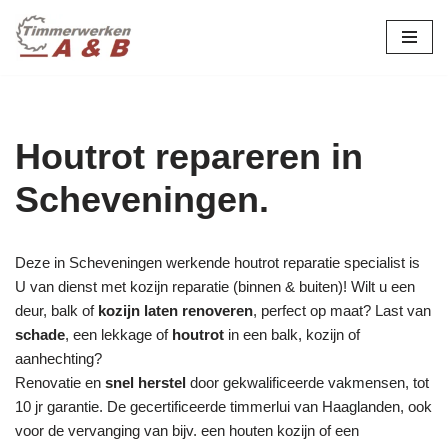
maatwerk in hout:
nieuw, renovatie &
Ga
naar
restauratie.
de
inhoud
Houtrot repareren in
Scheveningen.
Deze in Scheveningen werkende houtrot reparatie specialist is
U van dienst met kozijn reparatie (binnen & buiten)! Wilt u een
deur, balk of
kozijn laten renoveren
, perfect op maat? Last van
schade
, een lekkage of
houtrot
in een balk, kozijn of
aanhechting?
Renovatie en
snel herstel
door gekwalificeerde vakmensen, tot
10 jr garantie. De gecertificeerde timmerlui van Haaglanden, ook
voor de vervanging van bijv. een houten kozijn of een