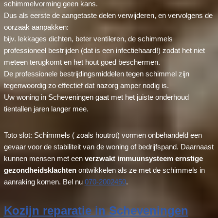
schimmelvorming geen kans.
Dus als eerste de aangetaste delen verwijderen, en vervolgens de
oorzaak aanpakken:
bijv. lekkages dichten, beter ventileren, de schimmels
professioneel bestrijden (dat is een infectiehaard!) zodat het niet
meteen terugkomt en het hout goed beschermen.
De professionele bestrijdingsmiddelen tegen schimmel zijn
tegenwoordig zo effectief dat nazorg amper nodig is.
Uw woning in Scheveningen gaat met het juiste onderhoud
tientallen jaren langer mee.
Toto slot: Schimmels ( zoals houtrot) vormen onbehandeld een
gevaar voor de stabiliteit van de woning of bedrijfspand. Daarnaast
kunnen mensen met een
verzwakt immuunsysteem ernstige
gezondheidsklachten
ontwikkelen als ze met de schimmels in
aanraking komen. Bel nu
070-2002450
.
Kozijn reparatie in Scheveningen