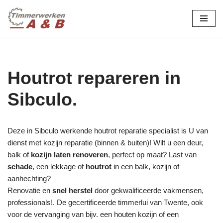
maatwerk in hout:
nieuw, renovatie &
Ga
naar
restauratie.
de
inhoud
Houtrot repareren in
Sibculo.
Deze in Sibculo werkende houtrot reparatie specialist is U van
dienst met kozijn reparatie (binnen & buiten)! Wilt u een deur,
balk of
kozijn laten renoveren
, perfect op maat? Last van
schade
, een lekkage of
houtrot
in een balk, kozijn of
aanhechting?
Renovatie en
snel herstel
door gekwalificeerde vakmensen,
professionals!. De gecertificeerde timmerlui van Twente, ook
voor de vervanging van bijv. een houten kozijn of een