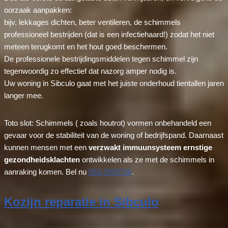
oorzaak aanpakken:
bijv. lekkages dichten, beter ventileren, de schimmels
professioneel bestrijden (dat is een infectiehaard!) zodat het niet
meteen terugkomt en het hout goed beschermen.
De professionele bestrijdingsmiddelen tegen schimmel zijn
tegenwoordig zo effectief dat nazorg amper nodig is.
Uw woning in Sibculo gaat met het juiste onderhoud tientallen jaren
langer mee.
Toto slot: Schimmels ( zoals houtrot) vormen onbehandeld een
gevaar voor de stabiliteit van de woning of bedrijfspand. Daarnaast
kunnen mensen met een
verzwakt immuunsysteem ernstige
gezondheidsklachten
ontwikkelen als ze met de schimmels in
aanraking komen. Bel nu
053-2005736
.
Kozijn reparatie in Sibculo