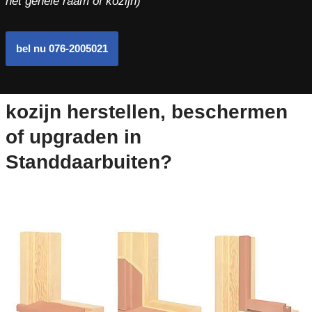
het gehele raam of kozijn)
bel nu 076-2005021
kozijn herstellen, beschermen
of upgraden in
Standdaarbuiten?