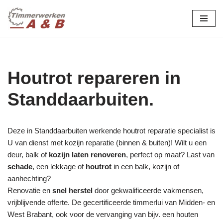
maatwerk in hout:
nieuw, renovatie &
Ga
naar
restauratie.
de
inhoud
Houtrot repareren in
Standdaarbuiten.
Deze in Standdaarbuiten werkende houtrot reparatie specialist is
U van dienst met kozijn reparatie (binnen & buiten)! Wilt u een
deur, balk of
kozijn laten renoveren
, perfect op maat? Last van
schade
, een lekkage of
houtrot
in een balk, kozijn of
aanhechting?
Renovatie en
snel herstel
door gekwalificeerde vakmensen,
vrijblijvende offerte. De gecertificeerde timmerlui van Midden- en
West Brabant, ook voor de vervanging van bijv. een houten