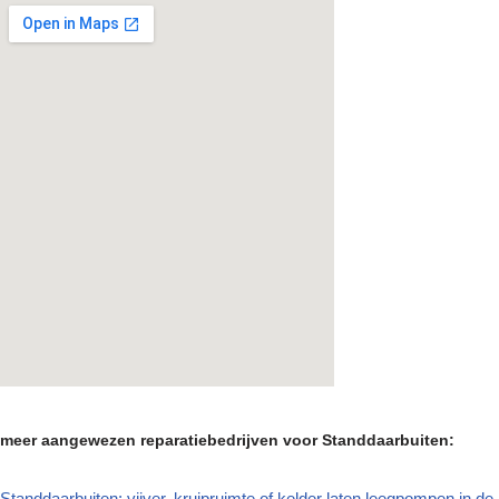
meer aangewezen reparatiebedrijven voor Standdaarbuiten:
Standdaarbuiten: vijver, kruipruimte of kelder laten leegpompen in de