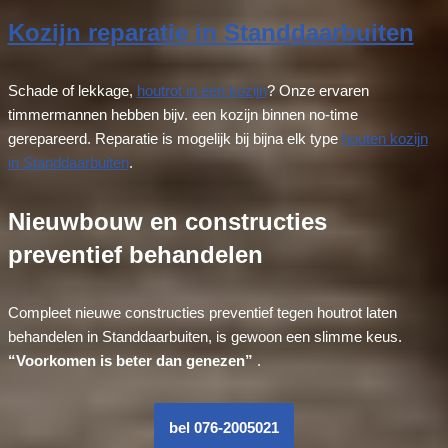
Kozijn reparatie in Standdaarbuiten
Schade of lekkage,
houtrot in een kozijn
? Onze ervaren
timmermannen hebben bijv. een kozijn binnen no-time
gerepareerd. Reparatie is mogelijk bij bijna elk type
houten kozijn
in Standdaarbuiten
.
Nieuwbouw en constructies
preventief behandelen
Compleet nieuwe constructies preventief tegen houtrot laten
behandelen in Standdaarbuiten, is gewoon een slimme keus.
“Voorkomen is beter dan genezen”
.
bel 076-2005021