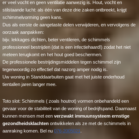
er veel vocht en geen ventilatie aanwezig is. Hout, vocht en
stilstaande lucht: als één van deze drie zaken ontbreekt, krijgt
schimmelvorming geen kans.
Dus als eerste de aangetaste delen verwijderen, en vervolgens de
oorzaak aanpakken:
bijv. lekkages dichten, beter ventileren, de schimmels
professioneel bestrijden (dat is een infectiehaard!) zodat het niet
meteen terugkomt en het hout goed beschermen.
De professionele bestrijdingsmiddelen tegen schimmel zijn
tegenwoordig zo effectief dat nazorg amper nodig is.
Uw woning in Standdaarbuiten gaat met het juiste onderhoud
tientallen jaren langer mee.
Toto slot: Schimmels ( zoals houtrot) vormen onbehandeld een
gevaar voor de stabiliteit van de woning of bedrijfspand. Daarnaast
kunnen mensen met een
verzwakt immuunsysteem ernstige
gezondheidsklachten
ontwikkelen als ze met de schimmels in
aanraking komen. Bel nu
076-2005021
.