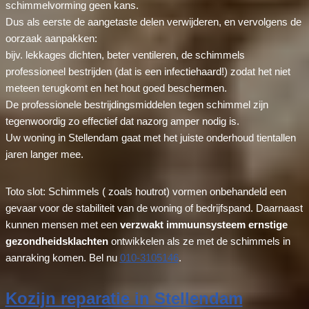
schimmelvorming geen kans.
Dus als eerste de aangetaste delen verwijderen, en vervolgens de
oorzaak aanpakken:
bijv. lekkages dichten, beter ventileren, de schimmels
professioneel bestrijden (dat is een infectiehaard!) zodat het niet
meteen terugkomt en het hout goed beschermen.
De professionele bestrijdingsmiddelen tegen schimmel zijn
tegenwoordig zo effectief dat nazorg amper nodig is.
Uw woning in Stellendam gaat met het juiste onderhoud tientallen
jaren langer mee.
Toto slot: Schimmels ( zoals houtrot) vormen onbehandeld een
gevaar voor de stabiliteit van de woning of bedrijfspand. Daarnaast
kunnen mensen met een
verzwakt immuunsysteem ernstige
gezondheidsklachten
ontwikkelen als ze met de schimmels in
aanraking komen. Bel nu
010-3105146
.
Kozijn reparatie in Stellendam