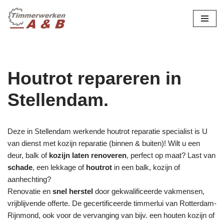
maatwerk in hout:
nieuw, renovatie &
Ga
naar
restauratie.
de
inhoud
Houtrot repareren in
Stellendam.
Deze in Stellendam werkende houtrot reparatie specialist is U
van dienst met kozijn reparatie (binnen & buiten)! Wilt u een
deur, balk of
kozijn laten renoveren
, perfect op maat? Last van
schade
, een lekkage of
houtrot
in een balk, kozijn of
aanhechting?
Renovatie en
snel herstel
door gekwalificeerde vakmensen,
vrijblijvende offerte. De gecertificeerde timmerlui van Rotterdam-
Rijnmond, ook voor de vervanging van bijv. een houten kozijn of