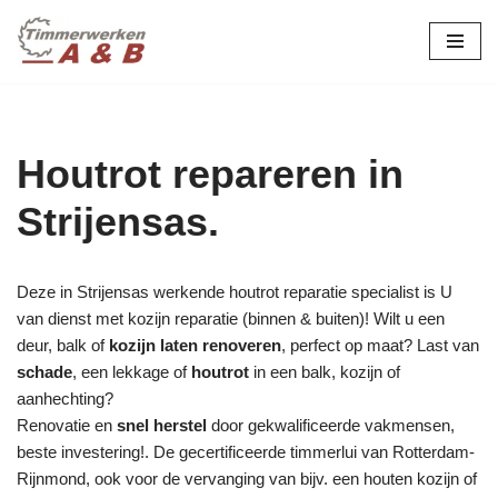
maatwerk in hout:
nieuw, renovatie &
Ga
naar
restauratie.
de
inhoud
Houtrot repareren in
Strijensas.
Deze in Strijensas werkende houtrot reparatie specialist is U
van dienst met kozijn reparatie (binnen & buiten)! Wilt u een
deur, balk of
kozijn laten renoveren
, perfect op maat? Last van
schade
, een lekkage of
houtrot
in een balk, kozijn of
aanhechting?
Renovatie en
snel herstel
door gekwalificeerde vakmensen,
beste investering!. De gecertificeerde timmerlui van Rotterdam-
Rijnmond, ook voor de vervanging van bijv. een houten kozijn of