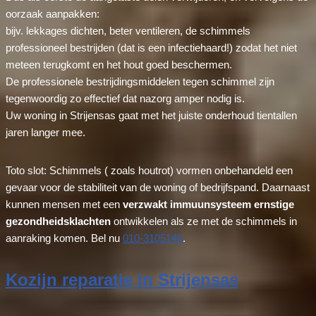
oorzaak aanpakken:
bijv. lekkages dichten, beter ventileren, de schimmels
professioneel bestrijden (dat is een infectiehaard!) zodat het niet
meteen terugkomt en het hout goed beschermen.
De professionele bestrijdingsmiddelen tegen schimmel zijn
tegenwoordig zo effectief dat nazorg amper nodig is.
Uw woning in Strijensas gaat met het juiste onderhoud tientallen
jaren langer mee.
Toto slot: Schimmels ( zoals houtrot) vormen onbehandeld een
gevaar voor de stabiliteit van de woning of bedrijfspand. Daarnaast
kunnen mensen met een
verzwakt immuunsysteem ernstige
gezondheidsklachten
ontwikkelen als ze met de schimmels in
aanraking komen. Bel nu
010-3105146
.
Kozijn reparatie in Strijensas