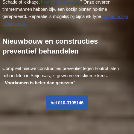
Schade of lekkage,
houtrot in een kozijn
? Onze ervaren
timmermannen hebben bijv. een kozijn binnen no-time
gerepareerd. Reparatie is mogelijk bij bijna elk type
houten kozijn
in Strijensas
.
Nieuwbouw en constructies
preventief behandelen
Compleet nieuwe constructies preventief tegen houtrot laten
behandelen in Strijensas, is gewoon een slimme keus.
“Voorkomen is beter dan genezen”
.
bel 010-3105146