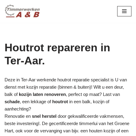
maatwerk in hout:
nieuw, renovatie &
Ga
naar
restauratie.
de
inhoud
Houtrot repareren in
Ter-Aar.
Deze in Ter-Aar werkende houtrot reparatie specialist is U van
dienst met kozijn reparatie (binnen & buiten)! Wilt u een deur,
balk of
kozijn laten renoveren
, perfect op maat? Last van
schade
, een lekkage of
houtrot
in een balk, kozijn of
aanhechting?
Renovatie en
snel herstel
door gekwalificeerde vakmensen,
beste investering!. De gecertificeerde timmerlui van het Groene
Hart, ook voor de vervanging van bijv. een houten kozijn of een