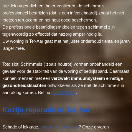
bijv. lekkages dichten, beter ventileren, de schimmels
professioneel bestrijden (dat is een infectiehaard!) zodat het niet
meteen terugkomt en het hout goed beschermen.
De professionele bestrijdingsmiddelen tegen schimmel zijn
tegenwoordig zo effectief dat nazorg amper nodig is.
Uw woning in Ter-Aar gaat met het juiste onderhoud tientallen jaren
langer mee.
Toto slot: Schimmels ( zoals houtrot) vormen onbehandeld een
gevaar voor de stabiliteit van de woning of bedrijfspand. Daarnaast
kunnen mensen met een
verzwakt immuunsysteem ernstige
gezondheidsklachten
ontwikkelen als ze met de schimmels in
aanraking komen. Bel nu
071-2001185
.
Kozijn reparatie in Ter-Aar
Schade of lekkage,
houtrot in een kozijn
? Onze ervaren