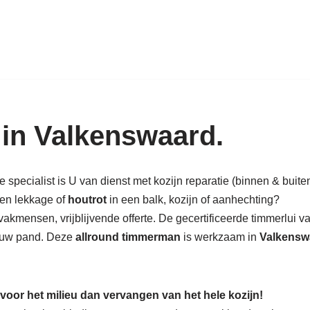
k in hout: nieuw, renovatie & rest
 in Valkenswaard.
pecialist is U van dienst met kozijn reparatie (binnen & buiten)
een lekkage of
houtrot
in een balk, kozijn of aanhechting?
akmensen, vrijblijvende offerte. De gecertificeerde timmerlui 
in uw pand. Deze
allround timmerman
is werkzaam in
Valkensw
 voor het milieu dan vervangen van het hele kozijn!