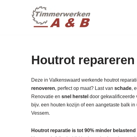
maatwer
Ga
naar
de
inhoud
Houtrot repareren
Deze in Valkenswaard werkende houtrot reparatie s
renoveren
, perfect op maat? Last van
schade
, 
Renovatie en
snel herstel
door gekwalificeerde v
bijv. een houten kozijn of een aangetaste balk 
Vessem.
Houtrot reparatie is tot 90% minder belastend