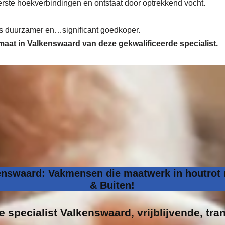
nderste hoekverbindingen en ontstaat door optrekkend vocht.
 is duurzamer en…significant goedkoper.
 maat in Valkenswaard van deze gekwalificeerde specialist.
kenswaard: Vakmensen die maatwerk in houtrot r
& Buiten!
e specialist
Valkenswaard, vrijblijvende, tra