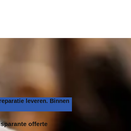
eparatie leveren. Binnen
nsparante offerte