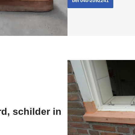
bel 040-2092241
d, schilder in