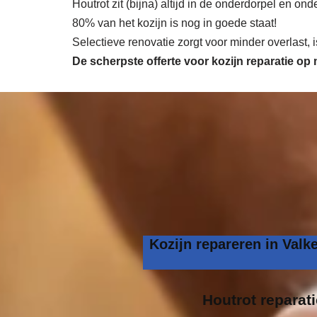
Houtrot zit (bijna) altijd in de onderdorpel en o
80% van het kozijn is nog in goede staat!
Selectieve renovatie zorgt voor minder overlast,
De scherpste
offerte voor kozijn reparatie op
Kozijn repareren in Val
Houtrot reparati