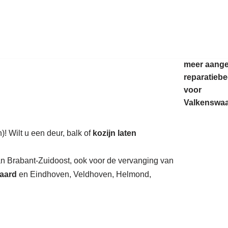
auratie.
meer aang
reparatiebe
voor
Valkenswaa
! Wilt u een deur, balk of
kozijn laten
van Brabant-Zuidoost, ook voor de vervanging van
aard
en Eindhoven, Veldhoven, Helmond,