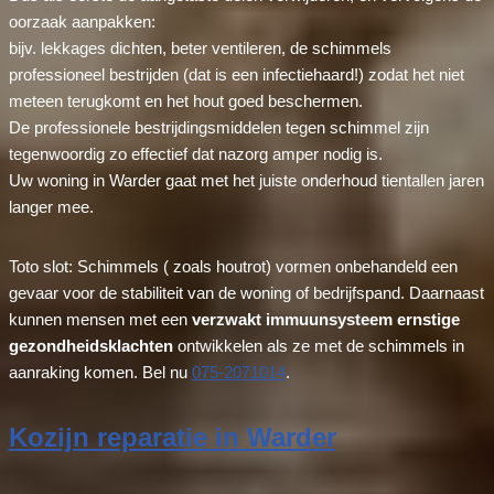
oorzaak aanpakken:
bijv. lekkages dichten, beter ventileren, de schimmels
professioneel bestrijden (dat is een infectiehaard!) zodat het niet
meteen terugkomt en het hout goed beschermen.
De professionele bestrijdingsmiddelen tegen schimmel zijn
tegenwoordig zo effectief dat nazorg amper nodig is.
Uw woning in Warder gaat met het juiste onderhoud tientallen jaren
langer mee.
Toto slot: Schimmels ( zoals houtrot) vormen onbehandeld een
gevaar voor de stabiliteit van de woning of bedrijfspand. Daarnaast
kunnen mensen met een
verzwakt immuunsysteem ernstige
gezondheidsklachten
ontwikkelen als ze met de schimmels in
aanraking komen. Bel nu
075-2071014
.
Kozijn reparatie in Warder