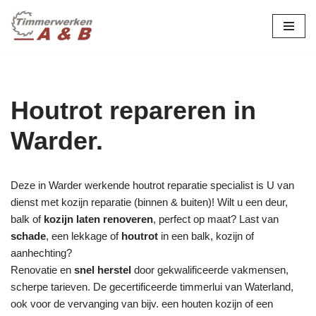
maatwerk in hout:
nieuw, renovatie &
Ga
naar
restauratie.
de
inhoud
Houtrot repareren in
Warder.
Deze in Warder werkende houtrot reparatie specialist is U van
dienst met kozijn reparatie (binnen & buiten)! Wilt u een deur,
balk of
kozijn laten renoveren
, perfect op maat? Last van
schade
, een lekkage of
houtrot
in een balk, kozijn of
aanhechting?
Renovatie en
snel herstel
door gekwalificeerde vakmensen,
scherpe tarieven. De gecertificeerde timmerlui van Waterland,
ook voor de vervanging van bijv. een houten kozijn of een