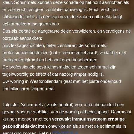
kleur. Schimmels kunnen deze schade op het hout aanrichten als
er veel vocht en geen ventilatie aanwezig is. Hout, vocht en
stilstaande lucht: als één van deze drie zaken ontbreekt, krijgt
schimmelvorming geen kans.
Dus als eerste de aangetaste delen verwijderen, en vervolgens de
oorzaak aanpakken:
bijv. lekkages dichten, beter ventileren, de schimmels
professioneel bestrijden (dat is een infectiehaard!) zodat het niet
meteen terugkomt en het hout goed beschermen.
De professionele bestrijdingsmiddelen tegen schimmel zijn
tegenwoordig zo effectief dat nazorg amper nodig is.
Uw woning in Westknollendam gaat met het juiste onderhoud
tientallen jaren langer mee.
Toto slot: Schimmels ( zoals houtrot) vormen onbehandeld een
gevaar voor de stabiliteit van de woning of bedrijfspand. Daarnaast
kunnen mensen met een
verzwakt immuunsysteem ernstige
gezondheidsklachten
ontwikkelen als ze met de schimmels in
aanraking komen. Bel nu
075-2071014
.