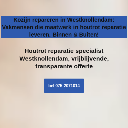
Kozijn repareren in Westknollendam:
Vakmensen die maatwerk in houtrot reparatie
leveren. Binnen & Buiten!
Houtrot reparatie specialist
Westknollendam, vrijblijvende,
transparante offerte
bel 075-2071014