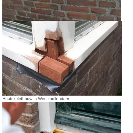
Houtskeletbouw in Westknollendam