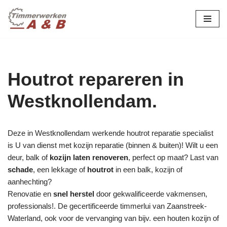
maatwerk in hout:
nieuw, renovatie &
Ga
naar
restauratie.
de
inhoud
Houtrot repareren in
Westknollendam.
Deze in Westknollendam werkende houtrot reparatie specialist
is U van dienst met kozijn reparatie (binnen & buiten)! Wilt u een
deur, balk of
kozijn laten renoveren
, perfect op maat? Last van
schade
, een lekkage of
houtrot
in een balk, kozijn of
aanhechting?
Renovatie en
snel herstel
door gekwalificeerde vakmensen,
professionals!. De gecertificeerde timmerlui van Zaanstreek-
Waterland, ook voor de vervanging van bijv. een houten kozijn of