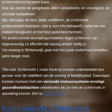
schimmelvorming geen kans.
Dus als eerste de aangetaste delen verwijderen, en vervolgens de
oorzaak aanpakken:
bijv. lekkages dichten, beter ventileren, de schimmels
professioneel bestrijden (dat is een infectiehaard!) zodat het niet
meteen terugkomt en het hout goed beschermen.
De professionele bestrijdingsmiddelen tegen schimmel zijn
tegenwoordig zo effectief dat nazorg amper nodig is.
Uw woning in Winterswijk gaat met het juiste onderhoud tientallen
jaren langer mee.
Toto slot: Schimmels ( zoals houtrot) vormen onbehandeld een
gevaar voor de stabiliteit van de woning of bedrijfspand. Daarnaast
kunnen mensen met een
verzwakt immuunsysteem ernstige
gezondheidsklachten
ontwikkelen als ze met de schimmels in
aanraking komen. Bel nu
053-2005736
.
Kozijn reparatie in Winterswijk