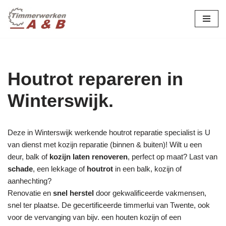
maatwerk in hout:
nieuw, renovatie &
Ga
naar
restauratie.
de
inhoud
Houtrot repareren in
Winterswijk.
Deze in Winterswijk werkende houtrot reparatie specialist is U
van dienst met kozijn reparatie (binnen & buiten)! Wilt u een
deur, balk of
kozijn laten renoveren
, perfect op maat? Last van
schade
, een lekkage of
houtrot
in een balk, kozijn of
aanhechting?
Renovatie en
snel herstel
door gekwalificeerde vakmensen,
snel ter plaatse. De gecertificeerde timmerlui van Twente, ook
voor de vervanging van bijv. een houten kozijn of een