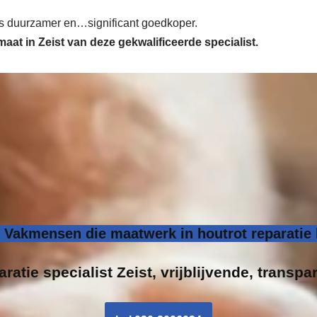
 is duurzamer en…significant goedkoper.
maat in Zeist van deze gekwalificeerde specialist.
t: Vakmensen die maatwerk in houtrot reparatie 
aratie specialist
Zeist, vrijblijvende, transpa