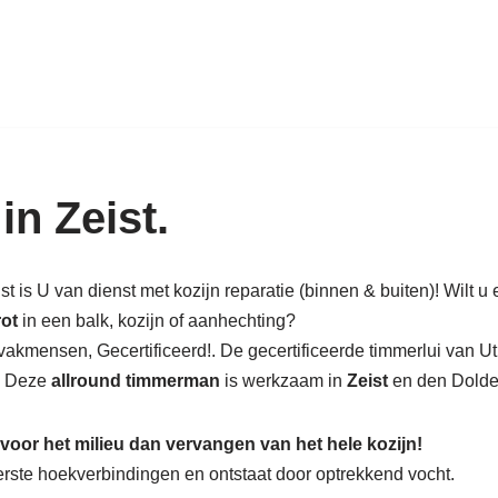
k in hout: nieuw, renovatie & rest
in Zeist.
t is U van dienst met kozijn reparatie (binnen & buiten)! Wilt u 
rot
in een balk, kozijn of aanhechting?
akmensen, Gecertificeerd!. De gecertificeerde timmerlui van Ut
d. Deze
allround timmerman
is werkzaam in
Zeist
en den Dolder,
 voor het milieu dan vervangen van het hele kozijn!
nderste hoekverbindingen en ontstaat door optrekkend vocht.