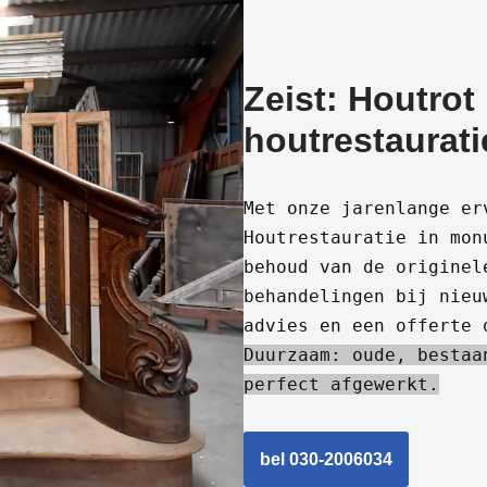
Zeist: Houtrot
houtrestaurati
Met onze jarenlange er
Houtrestauratie in mon
behoud van de originel
behandelingen bij nieu
advies en een offerte 
Duurzaam: oude, bestaa
perfect afgewerkt.
bel 030-2006034