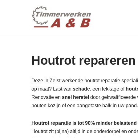
maatwer
Ga
naar
de
inhoud
Houtrot repareren 
Deze in Zeist werkende houtrot reparatie specialis
op maat? Last van
schade
, een lekkage of
hout
Renovatie en
snel herstel
door gekwalificeerde v
houten kozijn of een aangetaste balk in uw pan
Houtrot reparatie is tot 90% minder belastend
Houtrot zit (bijna) altijd in de onderdorpel en o