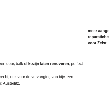
auratie.
meer aang
reparatiebe
voor Zeist:
een deur, balk of
kozijn laten renoveren
, perfect
recht, ook voor de vervanging van bijv. een
 Austerlitz.