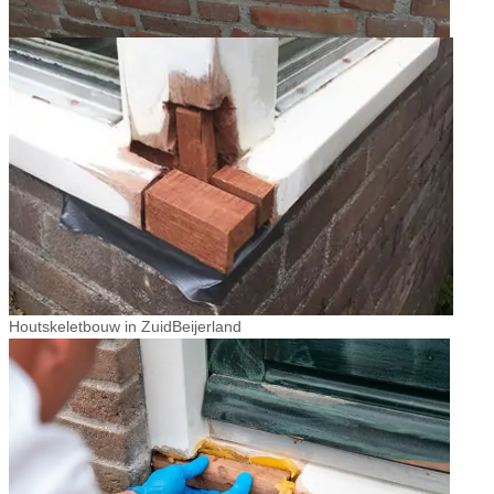
Houtskeletbouw in ZuidBeijerland