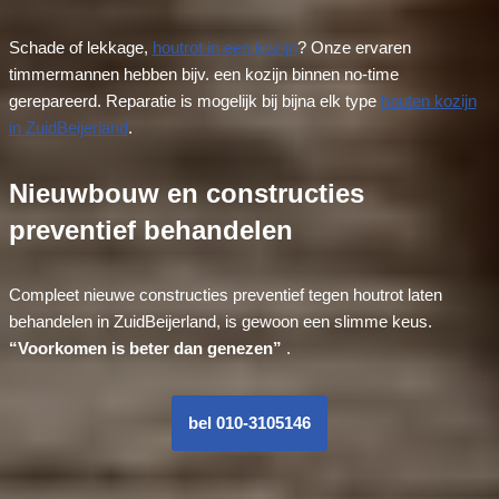
Schade of lekkage,
houtrot in een kozijn
? Onze ervaren
timmermannen hebben bijv. een kozijn binnen no-time
gerepareerd. Reparatie is mogelijk bij bijna elk type
houten kozijn
in ZuidBeijerland
.
Nieuwbouw en constructies
preventief behandelen
Compleet nieuwe constructies preventief tegen houtrot laten
behandelen in ZuidBeijerland, is gewoon een slimme keus.
“Voorkomen is beter dan genezen”
.
bel 010-3105146