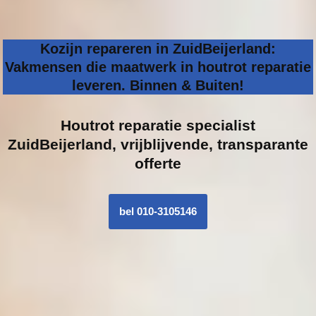
Kozijn repareren in ZuidBeijerland:
Vakmensen die maatwerk in houtrot reparatie
leveren. Binnen & Buiten!
Houtrot reparatie specialist
ZuidBeijerland, vrijblijvende, transparante
offerte
bel 010-3105146