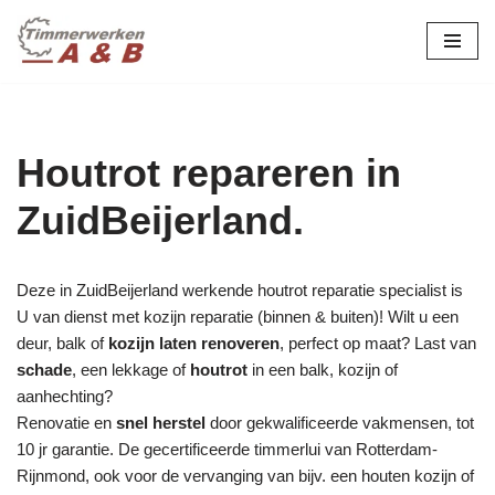
maatwerk in hout:
nieuw, renovatie &
Ga
naar
restauratie.
de
inhoud
Houtrot repareren in
ZuidBeijerland.
Deze in ZuidBeijerland werkende houtrot reparatie specialist is
U van dienst met kozijn reparatie (binnen & buiten)! Wilt u een
deur, balk of
kozijn laten renoveren
, perfect op maat? Last van
schade
, een lekkage of
houtrot
in een balk, kozijn of
aanhechting?
Renovatie en
snel herstel
door gekwalificeerde vakmensen, tot
10 jr garantie. De gecertificeerde timmerlui van Rotterdam-
Rijnmond, ook voor de vervanging van bijv. een houten kozijn of