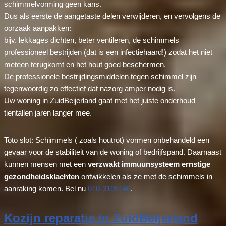
schimmelvorming geen kans.
Dus als eerste de aangetaste delen verwijderen, en vervolgens de
oorzaak aanpakken:
bijv. lekkages dichten, beter ventileren, de schimmels
professioneel bestrijden (dat is een infectiehaard!) zodat het niet
meteen terugkomt en het hout goed beschermen.
De professionele bestrijdingsmiddelen tegen schimmel zijn
tegenwoordig zo effectief dat nazorg amper nodig is.
Uw woning in ZuidBeijerland gaat met het juiste onderhoud
tientallen jaren langer mee.
Toto slot: Schimmels ( zoals houtrot) vormen onbehandeld een
gevaar voor de stabiliteit van de woning of bedrijfspand. Daarnaast
kunnen mensen met een
verzwakt immuunsysteem ernstige
gezondheidsklachten
ontwikkelen als ze met de schimmels in
aanraking komen. Bel nu
010-3105146
.
Kozijn reparatie in ZuidBeijerland