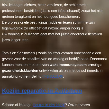
bijv. lekkages dichten, beter ventileren, de schimmels
professioneel bestrijden (dat is een infectiehaard!) zodat het niet
meteen terugkomt en het hout goed beschermen.
De professionele bestrijdingsmiddelen tegen schimmel zijn
tegenwoordig zo effectief dat nazorg amper nodig is.
Uw woning in Zuilichem gaat met het juiste onderhoud tientallen
jaren langer mee.
Toto slot: Schimmels ( zoals houtrot) vormen onbehandeld een
gevaar voor de stabiliteit van de woning of bedrijfspand. Daarnaast
kunnen mensen met een
verzwakt immuunsysteem ernstige
gezondheidsklachten
ontwikkelen als ze met de schimmels in
aanraking komen. Bel nu
073-2001048
.
Kozijn reparatie in Zuilichem
Schade of lekkage,
houtrot in een kozijn
? Onze ervaren