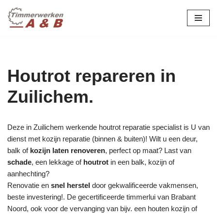
maatwerk in hout:
nieuw, renovatie &
Ga
naar
restauratie.
de
inhoud
Houtrot repareren in
Zuilichem.
Deze in Zuilichem werkende houtrot reparatie specialist is U van
dienst met kozijn reparatie (binnen & buiten)! Wilt u een deur,
balk of
kozijn laten renoveren
, perfect op maat? Last van
schade
, een lekkage of
houtrot
in een balk, kozijn of
aanhechting?
Renovatie en
snel herstel
door gekwalificeerde vakmensen,
beste investering!. De gecertificeerde timmerlui van Brabant
Noord, ook voor de vervanging van bijv. een houten kozijn of