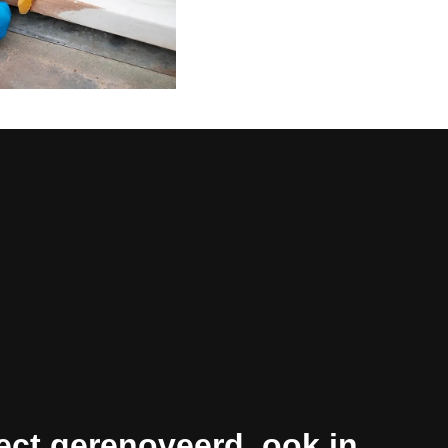
ect gerenoveerd, ook in