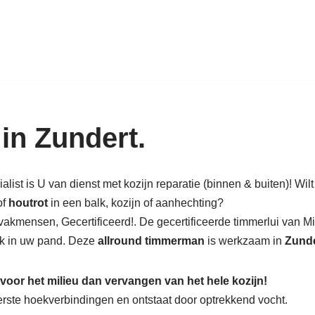
k in hout: nieuw, renovatie & rest
in Zundert.
list is U van dienst met kozijn reparatie (binnen & buiten)! Wilt
of
houtrot
in een balk, kozijn of aanhechting?
vakmensen, Gecertificeerd!. De gecertificeerde timmerlui van 
alk in uw pand. Deze
allround timmerman
is werkzaam in
Zunde
 voor het milieu dan vervangen van het hele kozijn!
nderste hoekverbindingen en ontstaat door optrekkend vocht.