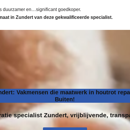
 is duurzamer en…significant goedkoper.
 maat in Zundert van deze gekwalificeerde specialist.
ndert: Vakmensen die maatwerk in houtrot repa
Buiten!
atie specialist
Zundert, vrijblijvende, transp