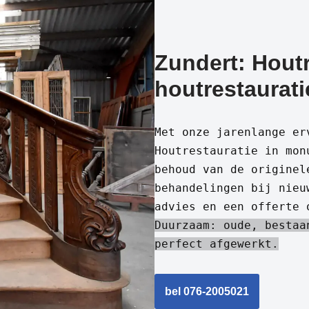
Zundert: Houtr
houtrestaurati
Met onze jarenlange er
Houtrestauratie in mon
behoud van de originel
behandelingen bij nieu
advies en een offerte 
Duurzaam: oude, bestaa
perfect afgewerkt.
bel 076-2005021