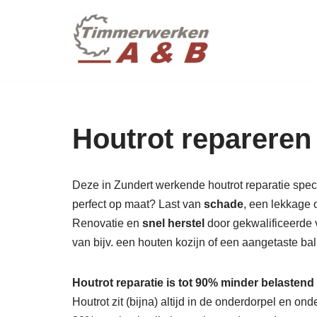
maatwer
Ga
naar
de
inhoud
Houtrot repareren 
Deze in Zundert werkende houtrot reparatie specia
perfect op maat? Last van
schade
, een lekkage 
Renovatie en
snel herstel
door gekwalificeerde 
van bijv. een houten kozijn of een aangetaste b
Houtrot reparatie is tot 90% minder belastend
Houtrot zit (bijna) altijd in de onderdorpel en o