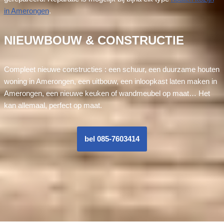
in Amerongen
.
NIEUWBOUW & CONSTRUCTIE
Compleet nieuwe constructies : een schuur, een duurzame houten
woning in Amerongen, een uitbouw, een inloopkast laten maken in
Amerongen, een nieuwe keuken of wandmeubel op maat… Het
kan allemaal, perfect op maat.
bel 085-7603414