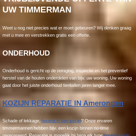
UW TIMMERMAN
Weet u nog niet precies wat er moet gebeuren? Wij denken graag
met u mee en verstrekken gratis een offerte.
ONDERHOUD
Onderhoud is gericht op de reiniging, inspectie en het preventief
herstel van de houten onderdelen van bijv. uw woning. Uw woning
gaat door het juiste onderhoud tientallen jaren langer mee.
KOZIJN REPARATIE IN Amerongen
Schade of lekkage,
houtrot in een kozijn
? Onze ervaren
timmermannen hebben bijv. een kozijn binnen no-time
gerepareerd. Reparatie is mogelijk bij bijna elk type
houten kozijn