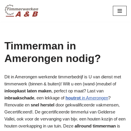
maatwerk in hout:
nieuw, renovatie &
Ga
naar
restauratie.
de
inhoud
Timmerman in
Amerongen nodig?
Dit in Amerongen werkende timmerbedrijf is U van dienst met
timmerwerk (binnen & buiten)! Wilt u een (wand-)meubel of
inloopkast laten maken
, perfect op maat? Last van
inbraakschade
, een lekkage of
houtrot
in Amerongen
?
Renovatie en
snel herstel
door gekwalificeerde vakmensen,
Gecertificeerd!. De gecertificeerde timmerlui van Gelderse
Vallei, ook voor de vervanging van bijv. een houten kozijn of een
houten overkapping in uw tuin. Deze
allround timmerman
is