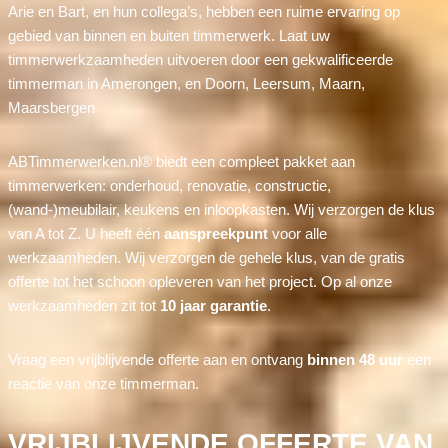
Arie en Bart, en hun collega’s, hebben een ruime ervaring op
gebied van binnen en buiten timmerwerk. Laat uw
timmerwerkzaamheden uitvoeren door een gekwalificeerde
timmerman in Amerongen, en Doorn, Leersum, Maarn,
Maarsbergen
ABTimmerwerken.nl® biedt een compleet pakket aan
timmerwerken: onderhoud, renovatie, constructie,
(wand-)meubilair, keukens en inloopkasten. Wij verzorgen de klus
van A tot Z. U heeft één
aanspreekpunt
voor alle
werkzaamheden. Wij verzorgen de gehele klus, van de gratis
offerte tot het schoon opleveren van het project. Op al onze
werkzaamheden zit tot
10 jaar garantie
.
Vraag een vrijblijvende offerte aan en ontvang
binnen 48 uur
een
reactie van onze timmerman.
VRIJBLIJVENDE OFFERTE VAN