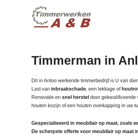
maatwer
Ga
naar
de
inhoud
Timmerman in Anl
Dit in Anloo werkende timmerbedrijf is U van die
Last van
inbraakschade
, een lekkage of
houtro
Renovatie en
snel herstel
door gekwalificeerde 
houten kozijn of een houten overkapping in uw t
Gespecialiseerd in meubilair op maat, zoals 
De scherpste
offerte voor meubilair op maat 