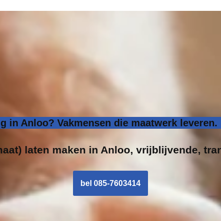
 in Anloo? Vakmensen die maatwerk leveren. 
aat) laten maken in Anloo, vrijblijvende, tra
bel 085-7603414