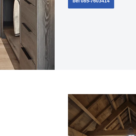
bel 085-7603414