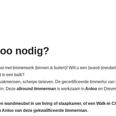
k in hout: nieuw, renovatie & rest
oo nodig?
nst met timmerwerk (binnen & buiten)! Wilt u een (wand-)meubel
t
in een balk?
vakmensen, scherpe tarieven. De gecertificeerde timmerlui van 
uin. Deze
allround timmerman
is werkzaam in
Anloo
en Diever
een wandmeubel in uw living of slaapkamer, of een Walk-in C
in Anloo van deze gekwalificeerde timmerman.