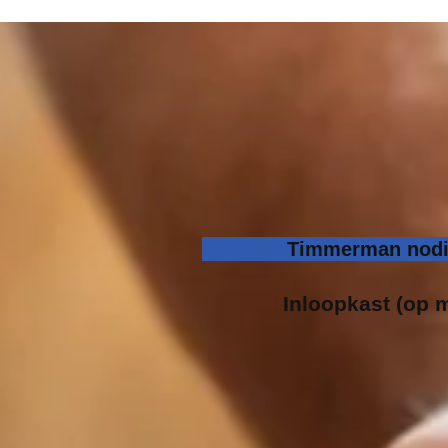
Timmerman nodig
Inloopk
ast (op m