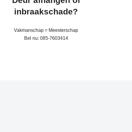
Deur afhangen of
inbraakschade?
Vakmanschap = Meesterschap
Bel nu: 085-7603414