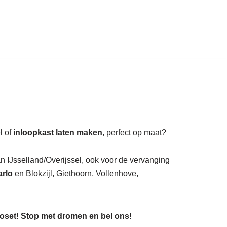
auratie.
l of
inloopkast laten maken
, perfect op maat?
an IJsselland/Overijssel, ook voor de vervanging
rlo
en Blokzijl, Giethoorn, Vollenhove,
loset! Stop met dromen en bel ons!