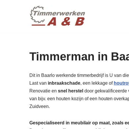
maatwer
Ga
naar
de
inhoud
Timmerman in Baa
Dit in Baarlo werkende timmerbedrijf is U van di
Last van
inbraakschade
, een lekkage of
houtro
Renovatie en
snel herstel
door gekwalificeerde v
van bijv. een houten kozijn of een houten overka
Zuidveen.
Gespecialiseerd in meubilair op maat, zoals 