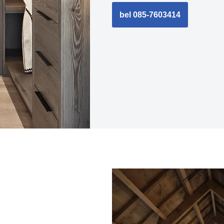
bel 085-7603414