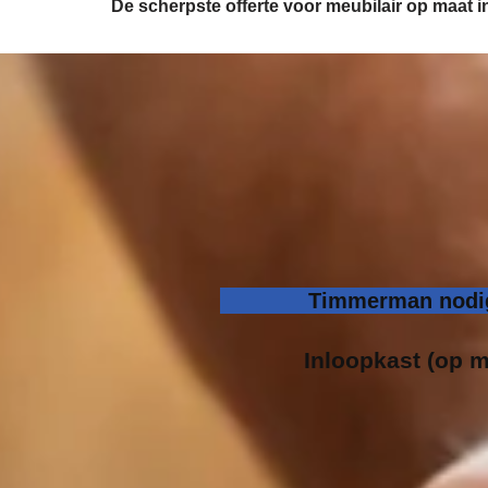
De scherpste
offerte voor meubilair op maat 
Timmerman nodig
Inloopk
ast (op m