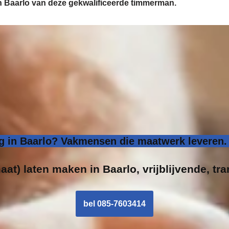
in Baarlo van deze gekwalificeerde timmerman.
 in Baarlo? Vakmensen die maatwerk leveren. 
aat) laten maken in Baarlo, vrijblijvende, tr
bel 085-7603414