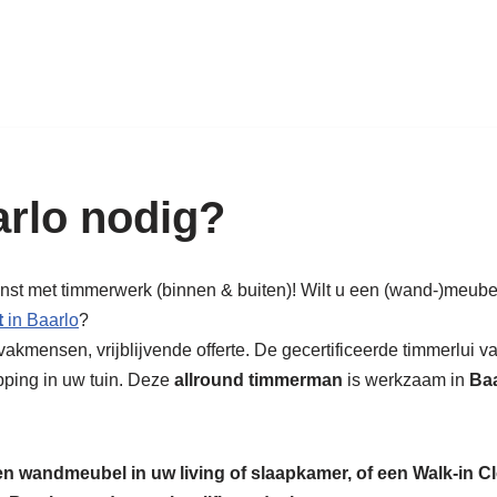
k in hout: nieuw, renovatie & rest
rlo nodig?
enst met timmerwerk (binnen & buiten)! Wilt u een (wand-)meube
t
in Baarlo
?
akmensen, vrijblijvende offerte. De gecertificeerde timmerlui v
pping in uw tuin. Deze
allround timmerman
is werkzaam in
Baa
een wandmeubel in uw living of slaapkamer, of een Walk-in C