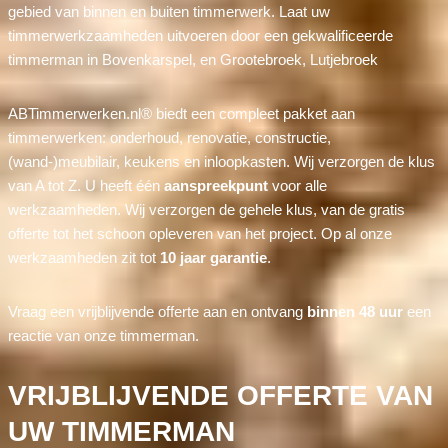
gebied van binnen en buiten timmerwerk. Laat uw
timmerwerkzaamheden uitvoeren door een gekwalificeerde
timmerman in Bovenkarspel, en Grootebroek, Lutjebroek
ABTimmerwerken.nl® biedt een compleet pakket aan
timmerwerken: onderhoud, renovatie, constructie,
(wand-)meubilair, keukens en inloopkasten. Wij verzorgen de klus
van A tot Z. U heeft één
aanspreekpunt
voor alle
werkzaamheden. Wij verzorgen de gehele klus, van de gratis
offerte tot het schoon opleveren van het project. Op al onze
werkzaamheden zit tot
10 jaar garantie
.
Vraag een vrijblijvende offerte aan en ontvang
binnen 48 uur
een
reactie van onze timmerman.
VRIJBLIJVENDE OFFERTE VAN
UW TIMMERMAN