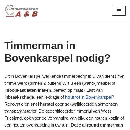
maatwerk in hout:
nieuw, renovatie &
Ga
naar
restauratie.
de
inhoud
Timmerman in
Bovenkarspel nodig?
Dit in Bovenkarspel werkende timmerbedrijf is U van dienst met
timmerwerk (binnen & buiten)! Wilt u een (wand-)meubel of
inloopkast laten maken
, perfect op maat? Last van
inbraakschade
, een lekkage of
houtrot
in Bovenkarspel
?
Renovatie en
snel herstel
door gekwalificeerde vakmensen,
transparant tarief. De gecertificeerde timmerlui van West
Friesland, ook voor de vervanging van bijv. een houten kozijn of
een houten overkapping in uw tuin. Deze
allround timmerman