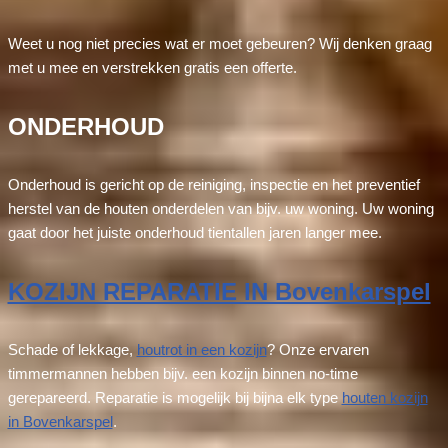
Weet u nog niet precies wat er moet gebeuren? Wij denken graag
met u mee en verstrekken gratis een offerte.
ONDERHOUD
Onderhoud is gericht op de reiniging, inspectie en het preventief
herstel van de houten onderdelen van bijv. uw woning. Uw woning
gaat door het juiste onderhoud tientallen jaren langer mee.
KOZIJN REPARATIE IN Bovenkarspel
Schade of lekkage,
houtrot in een kozijn
? Onze ervaren
timmermannen hebben bijv. een kozijn binnen no-time
gerepareerd. Reparatie is mogelijk bij bijna elk type
houten kozijn
in Bovenkarspel
.