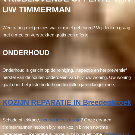
UW TIMMERMAN
Weet u nog niet precies wat er moet gebeuren? Wij denken graag
met u mee en verstrekken gratis een offerte.
ONDERHOUD
Onderhoud is gericht op de reiniging, inspectie en het preventief
herstel van de houten onderdelen van bijv. uw woning. Uw woning
gaat door het juiste onderhoud tientallen jaren langer mee.
KOZIJN REPARATIE IN Breedenbroek
Schade of lekkage,
houtrot in een kozijn
? Onze ervaren
timmermannen hebben bijv. een kozijn binnen no-time
gerepareerd. Reparatie is mogelijk bij bijna elk type
houten kozijn