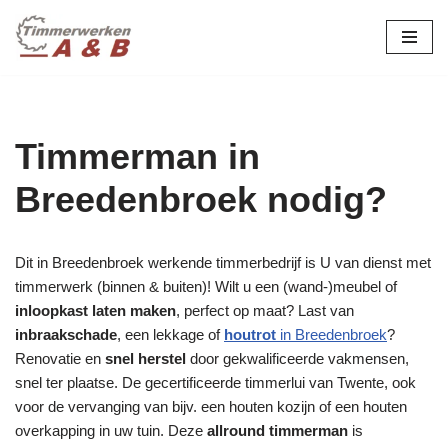
maatwerk in hout:
nieuw, renovatie &
Ga
naar
restauratie.
de
inhoud
Timmerman in
Breedenbroek nodig?
Dit in Breedenbroek werkende timmerbedrijf is U van dienst met
timmerwerk (binnen & buiten)! Wilt u een (wand-)meubel of
inloopkast laten maken
, perfect op maat? Last van
inbraakschade
, een lekkage of
houtrot
in Breedenbroek
?
Renovatie en
snel herstel
door gekwalificeerde vakmensen,
snel ter plaatse. De gecertificeerde timmerlui van Twente, ook
voor de vervanging van bijv. een houten kozijn of een houten
overkapping in uw tuin. Deze
allround timmerman
is