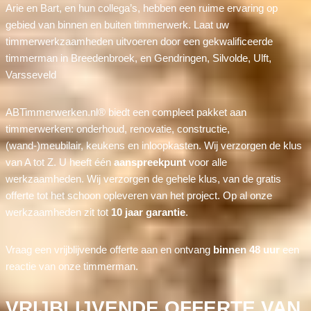
Arie en Bart, en hun collega’s, hebben een ruime ervaring op
gebied van binnen en buiten timmerwerk. Laat uw
timmerwerkzaamheden uitvoeren door een gekwalificeerde
timmerman in Breedenbroek, en Gendringen, Silvolde, Ulft,
Varsseveld
ABTimmerwerken.nl® biedt een compleet pakket aan
timmerwerken: onderhoud, renovatie, constructie,
(wand-)meubilair, keukens en inloopkasten. Wij verzorgen de klus
van A tot Z. U heeft één
aanspreekpunt
voor alle
werkzaamheden. Wij verzorgen de gehele klus, van de gratis
offerte tot het schoon opleveren van het project. Op al onze
werkzaamheden zit tot
10 jaar garantie
.
Vraag een vrijblijvende offerte aan en ontvang
binnen 48 uur
een
reactie van onze timmerman.
VRIJBLIJVENDE OFFERTE VAN