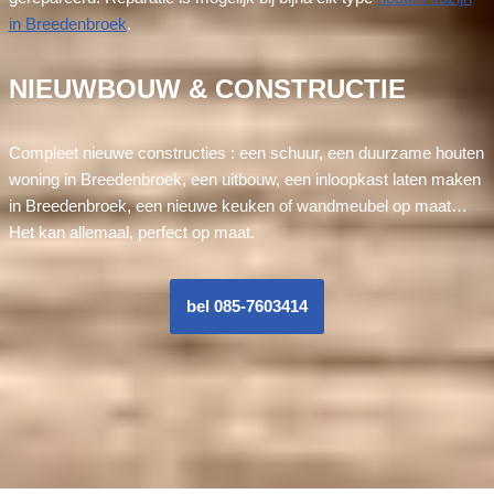
in Breedenbroek
.
NIEUWBOUW & CONSTRUCTIE
Compleet nieuwe constructies : een schuur, een duurzame houten
woning in Breedenbroek, een uitbouw, een inloopkast laten maken
in Breedenbroek, een nieuwe keuken of wandmeubel op maat…
Het kan allemaal, perfect op maat.
bel 085-7603414