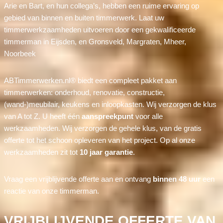
Arie en Bart, en hun collega’s, hebben een ruime ervaring op
gebied van binnen en buiten timmerwerk. Laat uw
timmerwerkzaamheden uitvoeren door een gekwalificeerde
timmerman in Eijsden, en Gronsveld, Margraten, Mheer,
Noorbeek
ABTimmerwerken.nl® biedt een compleet pakket aan
timmerwerken: onderhoud, renovatie, constructie,
(wand-)meubilair, keukens en inloopkasten. Wij verzorgen de klus
van A tot Z. U heeft één
aanspreekpunt
voor alle
werkzaamheden. Wij verzorgen de gehele klus, van de gratis
offerte tot het schoon opleveren van het project. Op al onze
werkzaamheden zit tot
10 jaar garantie
.
Vraag een vrijblijvende offerte aan en ontvang
binnen 48 uur
een
reactie van onze timmerman.
VRIJBLIJVENDE OFFERTE VAN