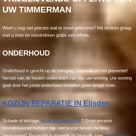
UW TIMMERMAN
Weet u nog niet precies wat er moet gebeuren? Wij denken graag
met u mee en verstrekken gratis een offerte.
ONDERHOUD
Onderhoud is gericht op de reiniging, inspectie en het preventief
herstel van de houten onderdelen van bijv. uw woning. Uw woning
gaat door het juiste onderhoud tientallen jaren langer mee.
KOZIJN REPARATIE IN Eijsden
Schade of lekkage,
houtrot in een kozijn
? Onze ervaren
timmermannen hebben bijv. een kozijn binnen no-time
gerepareerd. Reparatie is mogelijk bij bijna elk type
houten kozijn