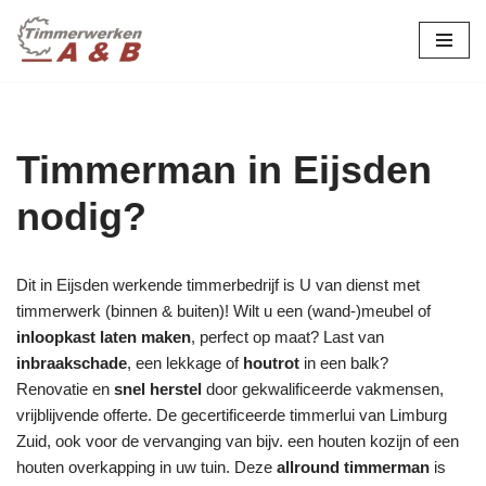
maatwerk in hout:
nieuw, renovatie &
Ga
naar
restauratie.
de
inhoud
Timmerman in Eijsden
nodig?
Dit in Eijsden werkende timmerbedrijf is U van dienst met
timmerwerk (binnen & buiten)! Wilt u een (wand-)meubel of
inloopkast laten maken
, perfect op maat? Last van
inbraakschade
, een lekkage of
houtrot
in een balk?
Renovatie en
snel herstel
door gekwalificeerde vakmensen,
vrijblijvende offerte. De gecertificeerde timmerlui van Limburg
Zuid, ook voor de vervanging van bijv. een houten kozijn of een
houten overkapping in uw tuin. Deze
allround timmerman
is