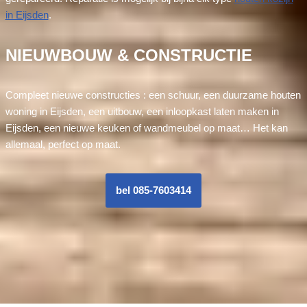
in Eijsden
.
NIEUWBOUW & CONSTRUCTIE
Compleet nieuwe constructies : een schuur, een duurzame houten
woning in Eijsden, een uitbouw, een inloopkast laten maken in
Eijsden, een nieuwe keuken of wandmeubel op maat… Het kan
allemaal, perfect op maat.
bel 085-7603414