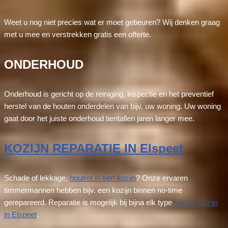
Weet u nog niet precies wat er moet gebeuren? Wij denken graag
met u mee en verstrekken gratis een offerte.
ONDERHOUD
Onderhoud is gericht op de reiniging, inspectie en het preventief
herstel van de houten onderdelen van bijv. uw woning. Uw woning
gaat door het juiste onderhoud tientallen jaren langer mee.
KOZIJN REPARATIE IN Elspeet
Schade of lekkage,
houtrot in een kozijn
? Onze ervaren
timmermannen hebben bijv. een kozijn binnen no-time
gerepareerd. Reparatie is mogelijk bij bijna elk type
houten kozijn
in Elspeet
.