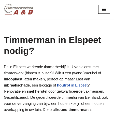
maatwerk in hout:
nieuw, renovatie &
Ga
naar
restauratie.
de
inhoud
Timmerman in Elspeet
nodig?
Dit in Elspeet werkende timmerbedrijf is U van dienst met
timmerwerk (binnen & buiten)! Wilt u een (wand-)meubel of
inloopkast laten maken
, perfect op maat? Last van
inbraakschade
, een lekkage of
houtrot
in Elspeet
?
Renovatie en
snel herstel
door gekwalificeerde vakmensen,
Gecertificeerd!. De gecertificeerde timmerlui van Eemland, ook
voor de vervanging van bijv. een houten kozijn of een houten
overkapping in uw tuin. Deze
allround timmerman
is