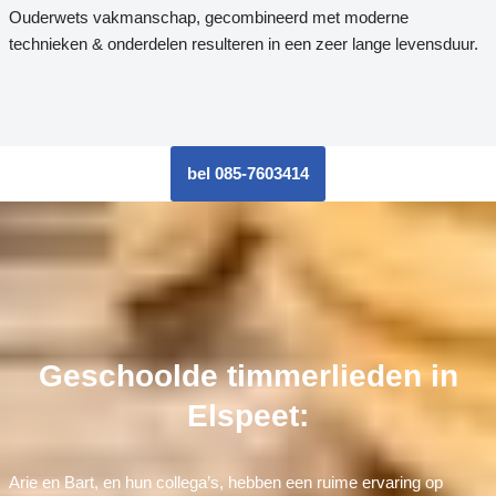
Ouderwets vakmanschap, gecombineerd met moderne
technieken & onderdelen resulteren in een zeer lange levensduur.
bel 085-7603414
Geschoolde timmerlieden in
Elspeet:
Arie en Bart, en hun collega’s, hebben een ruime ervaring op