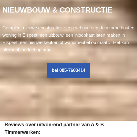
NIEUWBOUW & CONSTRUCTIE
Compleet nieuwe constructies : een schuur, een duurzame houten
woning in Elspeet, een uitbouw, een inloopkast laten maken in
Elspeet, een nieuwe keuken of wandmeubel op maat… Het kan
allemaal, perfect op maat.
bel 085-7603414
Reviews over uitvoerend partner van A & B
Timmerwerken: