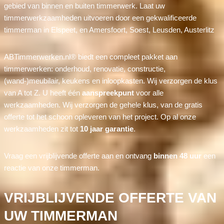
gebied van binnen en buiten timmerwerk. Laat uw
timmerwerkzaamheden uitvoeren door een gekwalificeerde
timmerman in Elspeet, en Amersfoort, Soest, Leusden, Austerlitz
ABTimmerwerken.nl® biedt een compleet pakket aan
timmerwerken: onderhoud, renovatie, constructie,
(wand-)meubilair, keukens en inloopkasten. Wij verzorgen de klus
van A tot Z. U heeft één
aanspreekpunt
voor alle
werkzaamheden. Wij verzorgen de gehele klus, van de gratis
offerte tot het schoon opleveren van het project. Op al onze
werkzaamheden zit tot
10 jaar garantie
.
Vraag een vrijblijvende offerte aan en ontvang
binnen 48 uur
een
reactie van onze timmerman.
VRIJBLIJVENDE OFFERTE VAN
UW TIMMERMAN