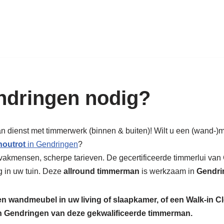
k in hout: nieuw, renovatie & rest
dringen nodig?
an dienst met timmerwerk (binnen & buiten)! Wilt u een (wand-)
houtrot
in Gendringen
?
vakmensen, scherpe tarieven. De gecertificeerde timmerlui van
g in uw tuin. Deze
allround timmerman
is werkzaam in
Gendri
een wandmeubel in uw living of slaapkamer, of een Walk-in C
 in Gendringen van deze gekwalificeerde timmerman.