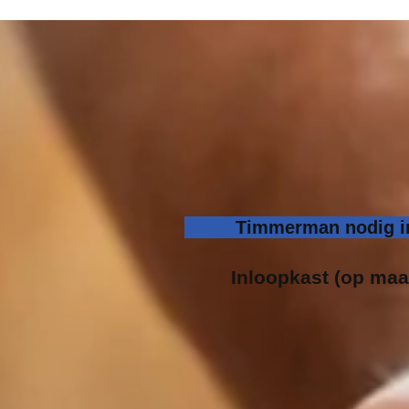
Timmerman nodig in
Inloopk
ast (op maa