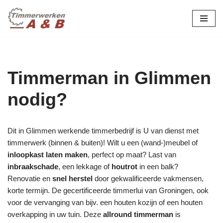
maatwerk in hout:
nieuw, renovatie &
Ga
naar
restauratie.
de
inhoud
Timmerman in Glimmen
nodig?
Dit in Glimmen werkende timmerbedrijf is U van dienst met
timmerwerk (binnen & buiten)! Wilt u een (wand-)meubel of
inloopkast laten maken
, perfect op maat? Last van
inbraakschade
, een lekkage of
houtrot
in een balk?
Renovatie en
snel herstel
door gekwalificeerde vakmensen,
korte termijn. De gecertificeerde timmerlui van Groningen, ook
voor de vervanging van bijv. een houten kozijn of een houten
overkapping in uw tuin. Deze
allround timmerman
is