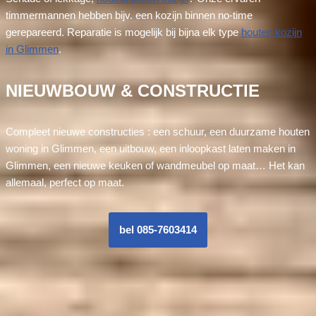
timmermannen hebben bijv. een kozijn binnen no-time
gerepareerd. Reparatie is mogelijk bij bijna elk type
houten kozijn
in Glimmen
.
NIEUWBOUW & CONSTRUCTIE
Compleet nieuwe constructies : een schuur, een duurzame houten
woning in Glimmen, een uitbouw, een inloopkast laten maken in
Glimmen, een nieuwe keuken of wandmeubel op maat… Het kan
allemaal, perfect op maat.
bel 085-7603414