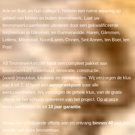
Arie en Bart, en hun collega’s, hebben een ruime ervaring op
gebied van binnen en buiten timmerwerk. Laat uw
timmerwerkzaamheden uitvoeren door een gekwalificeerde
timmerman in Glimmen, en Garmerwolde, Haren, Glimmen,
Lellens, Meerstad, NoordLaren, Onnen, Sint Annen, ten Boer, ten
Post
ABTimmerwerken.nl® biedt een compleet pakket aan
timmerwerken: onderhoud, renovatie, constructie,
(wand-)meubilair, keukens en inloopkasten. Wij verzorgen de klus
van A tot Z. U heeft één
aanspreekpunt
voor alle
werkzaamheden. Wij verzorgen de gehele klus, van de gratis
offerte tot het schoon opleveren van het project. Op al onze
werkzaamheden zit tot
10 jaar garantie
.
Vraag een vrijblijvende offerte aan en ontvang
binnen 48 uur
een
reactie van onze timmerman.