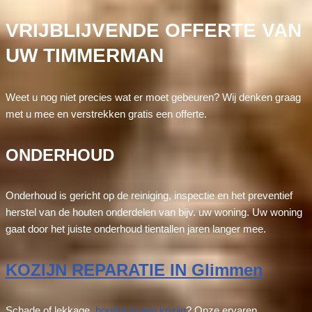
VRIJBLIJVENDE OFFERTE VAN
UW TIMMERMAN
Weet u nog niet precies wat er moet gebeuren? Wij denken graag
met u mee en verstrekken gratis een offerte.
ONDERHOUD
Onderhoud is gericht op de reiniging, inspectie en het preventief
herstel van de houten onderdelen van bijv. uw woning. Uw woning
gaat door het juiste onderhoud tientallen jaren langer mee.
KOZIJN REPARATIE IN Glimmen
Schade of lekkage,
houtrot in een kozijn
? Onze ervaren