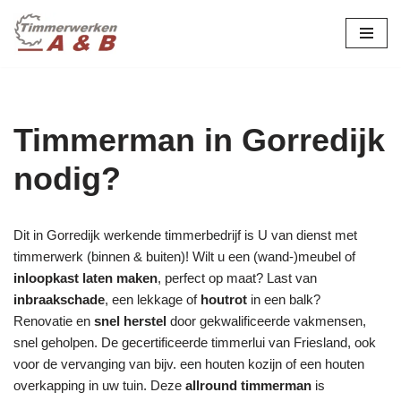
maatwerk in hout:
nieuw, renovatie &
Ga
naar
restauratie.
de
inhoud
Timmerman in Gorredijk
nodig?
Dit in Gorredijk werkende timmerbedrijf is U van dienst met
timmerwerk (binnen & buiten)! Wilt u een (wand-)meubel of
inloopkast laten maken
, perfect op maat? Last van
inbraakschade
, een lekkage of
houtrot
in een balk?
Renovatie en
snel herstel
door gekwalificeerde vakmensen,
snel geholpen. De gecertificeerde timmerlui van Friesland, ook
voor de vervanging van bijv. een houten kozijn of een houten
overkapping in uw tuin. Deze
allround timmerman
is