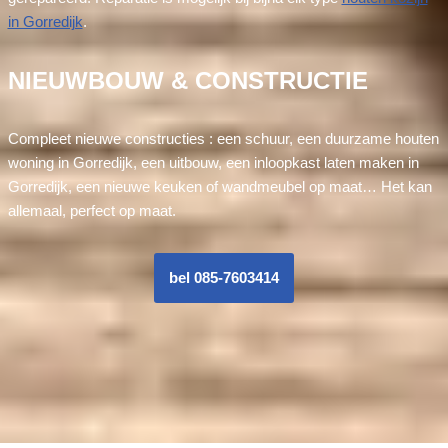
in Gorredijk
.
NIEUWBOUW & CONSTRUCTIE
Compleet nieuwe constructies : een schuur, een duurzame houten
woning in Gorredijk, een uitbouw, een inloopkast laten maken in
Gorredijk, een nieuwe keuken of wandmeubel op maat… Het kan
allemaal, perfect op maat.
bel 085-7603414