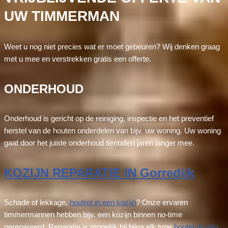
UW TIMMERMAN
Weet u nog niet precies wat er moet gebeuren? Wij denken graag
met u mee en verstrekken gratis een offerte.
ONDERHOUD
Onderhoud is gericht op de reiniging, inspectie en het preventief
herstel van de houten onderdelen van bijv. uw woning. Uw woning
gaat door het juiste onderhoud tientallen jaren langer mee.
KOZIJN REPARATIE IN Gorredijk
Schade of lekkage,
houtrot in een kozijn
? Onze ervaren
timmermannen hebben bijv. een kozijn binnen no-time
gerepareerd. Reparatie is mogelijk bij bijna elk type
houten kozijn