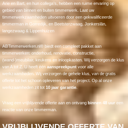
Arie en Bart, en hun collega’s, hebben een ruime ervaring op
gebied van binnen en buiten timmerwerk. Laat uw
timmerwerkzaamheden uitvoeren door een gekwalificeerde
timmerman in Gorredijk, en Beetsterzwaag, Jonkerslân,
langezwaag & Lippenhuizen
ABTimmerwerken.nl® biedt een compleet pakket aan
timmerwerken: onderhoud, renovatie, constructie,
(wand-)meubilair, keukens en inloopkasten. Wij verzorgen de klus
van A tot Z. U heeft één
aanspreekpunt
voor alle
werkzaamheden. Wij verzorgen de gehele klus, van de gratis
offerte tot het schoon opleveren van het project. Op al onze
werkzaamheden zit tot
10 jaar garantie
.
Vraag een vrijblijvende offerte aan en ontvang
binnen 48 uur
een
reactie van onze timmerman.
VRIJBLIJVENDE OFFERTE VAN