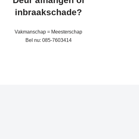
Deur afhangen of
inbraakschade?
Vakmanschap = Meesterschap
Bel nu: 085-7603414