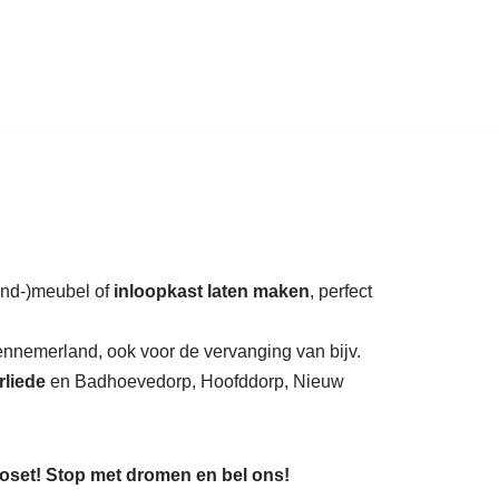
auratie.
wand-)meubel of
inloopkast laten maken
, perfect
ennemerland, ook voor de vervanging van bijv.
liede
en Badhoevedorp, Hoofddorp, Nieuw
loset! Stop met dromen en bel ons!