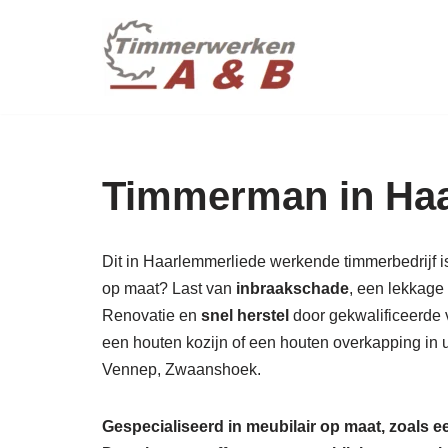
maatwer
Ga
naar
de
inhoud
Timmerman in Haa
Dit in Haarlemmerliede werkende timmerbedrijf i
op maat? Last van
inbraakschade
, een lekkage
Renovatie en
snel herstel
door gekwalificeerde 
een houten kozijn of een houten overkapping in 
Vennep, Zwaanshoek.
Gespecialiseerd in meubilair op maat, zoals 