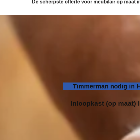
De scherpste
offerte voor meubilair op maat
Timmerman nodig in H
Inloopk
ast (op maat) 