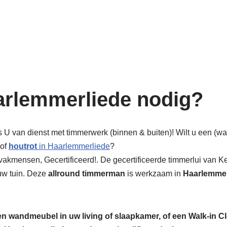
k in hout: nieuw, renovatie & rest
rlemmerliede nodig?
s U van dienst met timmerwerk (binnen & buiten)! Wilt u een (
 of
houtrot
in Haarlemmerliede
?
vakmensen, Gecertificeerd!. De gecertificeerde timmerlui van K
uw tuin. Deze
allround timmerman
is werkzaam in
Haarlemmer
een wandmeubel in uw living of slaapkamer, of een Walk-in C