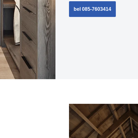
bel 085-7603414