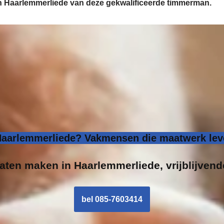
 in Haarlemmerliede van deze gekwalificeerde timmerman.
aarlemmerliede? Vakmensen die maatwerk leve
laten maken in Haarlemmerliede, vrijblijvend
bel 085-7603414